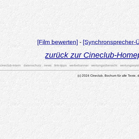
[Film bewerten]
-
[Synchronsprecher-Ü
zurück zur Cineclub-Hom
cineclub-intern
datenschutz
news
link-tipps
werbebanner
wertungsübersicht
wertungssys
(c) 2024 Cineclub, Bochum für alle Texte, d