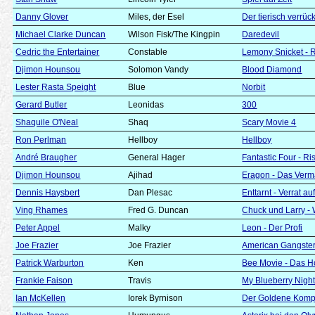
Danny Glover
Miles, der Esel
Der tierisch verrü
Michael Clarke Duncan
Wilson Fisk/The Kingpin
Daredevil
Cedric the Entertainer
Constable
Lemony Snicket - R
Djimon Hounsou
Solomon Vandy
Blood Diamond
Lester Rasta Speight
Blue
Norbit
Gerard Butler
Leonidas
300
Shaquile O'Neal
Shaq
Scary Movie 4
Ron Perlman
Hellboy
Hellboy
André Braugher
General Hager
Fantastic Four - Ri
Djimon Hounsou
Ajihad
Eragon - Das Vermä
Dennis Haysbert
Dan Plesac
Enttarnt - Verrat a
Ving Rhames
Fred G. Duncan
Chuck und Larry -
Peter Appel
Malky
Leon - Der Profi
Joe Frazier
Joe Frazier
American Gangste
Patrick Warburton
Ken
Bee Movie - Das H
Frankie Faison
Travis
My Blueberry Nigh
Ian McKellen
Iorek Byrnison
Der Goldene Kom