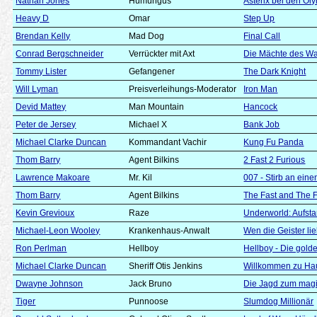
Nathan Jones
Humungus
Asterix bei den Ol
Heavy D
Omar
Step Up
Brendan Kelly
Mad Dog
Final Call
Conrad Bergschneider
Verrückter mit Axt
Die Mächte des W
Tommy Lister
Gefangener
The Dark Knight
Will Lyman
Preisverleihungs-Moderator
Iron Man
Devid Mattey
Man Mountain
Hancock
Peter de Jersey
Michael X
Bank Job
Michael Clarke Duncan
Kommandant Vachir
Kung Fu Panda
Thom Barry
Agent Bilkins
2 Fast 2 Furious
Lawrence Makoare
Mr. Kil
007 - Stirb an ein
Thom Barry
Agent Bilkins
The Fast and The 
Kevin Grevioux
Raze
Underworld: Aufst
Michael-Leon Wooley
Krankenhaus-Anwalt
Wen die Geister li
Ron Perlman
Hellboy
Hellboy - Die gol
Michael Clarke Duncan
Sheriff Otis Jenkins
Willkommen zu Ha
Dwayne Johnson
Jack Bruno
Die Jagd zum mag
Tiger
Punnoose
Slumdog Millionär