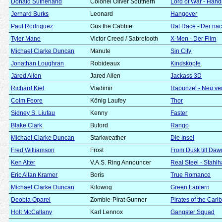
Donald Sutherland
Colonel Oliver Southern
Lord of War - Händ
Jernard Burks
Leonard
Hangover
Paul Rodriguez
Gus the Cabbie
Rat Race - Der na
Tyler Mane
Victor Creed / Sabretooth
X-Men - Der Film
Michael Clarke Duncan
Manute
Sin City
Jonathan Loughran
Robideaux
Kindsköpfe
Jared Allen
Jared Allen
Jackass 3D
Richard Kiel
Vladimir
Rapunzel - Neu ve
Colm Feore
König Laufey
Thor
Sidney S. Liufau
Kenny
Faster
Blake Clark
Buford
Rango
Michael Clarke Duncan
Starkweather
Die Insel
Fred Williamson
Frost
From Dusk till Daw
Ken Alter
V.A.S. Ring Announcer
Real Steel - Stahl
Eric Allan Kramer
Boris
True Romance
Michael Clarke Duncan
Kilowog
Green Lantern
Deobia Oparei
Zombie-Pirat Gunner
Pirates of the Car
Holt McCallany
Karl Lennox
Gangster Squad