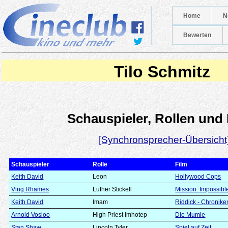
Home
N
Bewerten
Tilo Schmitz
Schauspieler, Rollen und
[Synchronsprecher-Übersicht
Schauspieler
Rolle
Film
Keith David
Leon
Hollywood Cops
Ving Rhames
Luther Stickell
Mission: Impossibl
Keith David
Imam
Riddick - Chronike
Arnold Vosloo
High Priest Imhotep
Die Mumie
Stan Shaw
Lincoln Tyler
Spiel auf Zeit