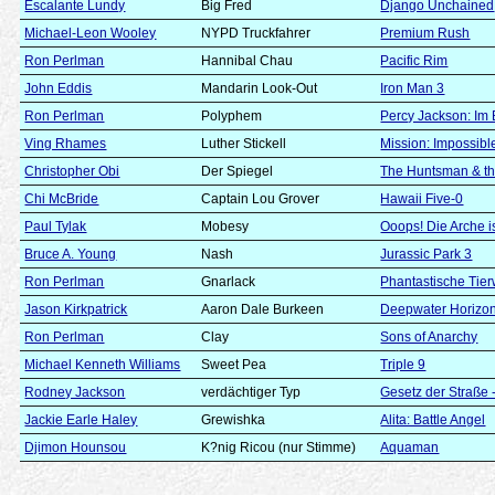
Escalante Lundy
Big Fred
Django Unchained
Michael-Leon Wooley
NYPD Truckfahrer
Premium Rush
Ron Perlman
Hannibal Chau
Pacific Rim
John Eddis
Mandarin Look-Out
Iron Man 3
Ron Perlman
Polyphem
Percy Jackson: Im
Ving Rhames
Luther Stickell
Mission: Impossibl
Christopher Obi
Der Spiegel
The Huntsman & th
Chi McBride
Captain Lou Grover
Hawaii Five-0
Paul Tylak
Mobesy
Ooops! Die Arche is
Bruce A. Young
Nash
Jurassic Park 3
Ron Perlman
Gnarlack
Phantastische Tier
Jason Kirkpatrick
Aaron Dale Burkeen
Deepwater Horizo
Ron Perlman
Clay
Sons of Anarchy
Michael Kenneth Williams
Sweet Pea
Triple 9
Rodney Jackson
verdächtiger Typ
Gesetz der Straße -
Jackie Earle Haley
Grewishka
Alita: Battle Angel
Djimon Hounsou
K?nig Ricou (nur Stimme)
Aquaman