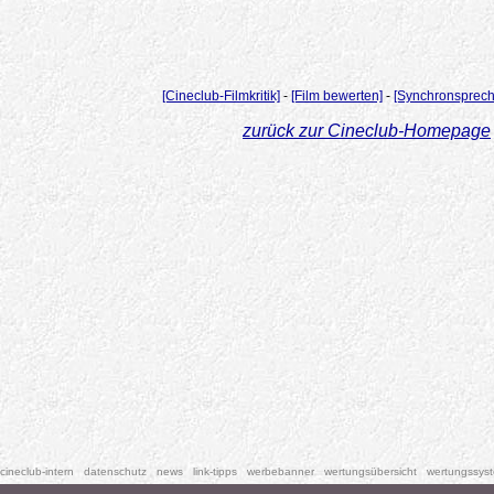
[Cineclub-Filmkritik]
-
[Film bewerten]
-
[Synchronsprech
zurück zur Cineclub-Homepage
cineclub-intern
datenschutz
news
link-tipps
werbebanner
wertungsübersicht
wertungssys