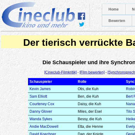
Home
N
Bewerten
Der tierisch verrückte 
Die Schauspieler und ihre Synchr
[Cineclub-Filmkritik]
-
[Film bewerten]
-
[Synchronsprech
Schauspieler
Rolle
Sync
Kevin James
Otis, die Kuh
Robi
Sam Elliott
Ben, die Kuh
Bert 
Courteney Cox
Daisy, die Kuh
Nana
Danny Glover
Miles, der Esel
Tilo 
Wanda Sykes
Bessy, die Kuh
Heike
Andie MacDowell
Etta, die Henne
Evel
David Koechner
Dag, der Kojote
Geral