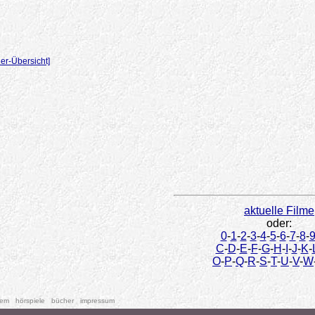
er-Übersicht]
aktuelle Filme
oder:
0
-
1
-
2
-
3
-
4
-
5
-
6
-
7
-
8
-
C
-
D
-
E
-
F
-
G
-
H
-
I
-
J
-
K
-
O
-
P
-
Q
-
R
-
S
-
T
-
U
-
V
-
W
tem
hörspiele
bücher
impressum