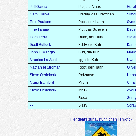
Jeff Garcia
Pip, die Maus
Geral
Cam Clarke
Freddy, das Frettchen
Simo
Rob Paulsen
Peck, der Hahn
Sven 
Tino Insana
Pig, das Schwein
Detle
Dom Irrera
Duke, der Hund
Stefa
Scott Bullock
Eddy, die Kuh
Karl
John DiMaggio
Bud, die Kuh
Mario
Maurice LaMarche
Igg, die Kuh
Uwe 
Nathaniel Stroman
Root, der Hahn
Oliver
Steve Oedekerk
Rotznase
Hann
Maria Bamford
Mrs. B
Chris
Steve Oedekerk
Mr. B
Axel 
- -
Rosa
Soray
- -
Sissy
Soray
Hier geht's zur ausführlichen Filmkritik