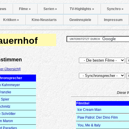
ews
Filme »
Serien »
TV-Highlights »
Synchro »
Kritiken »
Kino-Neustarts
Gewinnspiele
Impressum
Bauernhof
onstimmen
er-Übersicht]
hronsprecher
n Kahnmeyer
Franzke
Diese 
 Spier
Filmtitel
Schmitz
Ice Cream Man
 Schrötter
Paw Patrol: Der Dino Film
yn Maron
You, Me & Italy
d Paradies