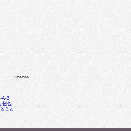
Filmarchiv
9
-
A
-
B
L
-
M
-
N
-
X
-
Y
-
Z