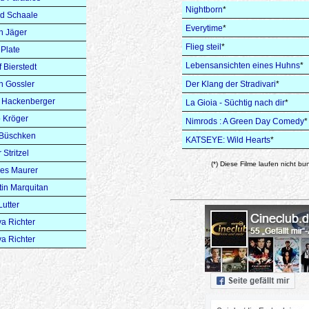
Nightborn
*
d Schaale
Everytime
*
n Jäger
Flieg steil
*
Plate
Lebensansichten eines Huhns
*
f Bierstedt
n Gossler
Der Klang der Stradivari
*
o Hackenberger
La Gioia - Süchtig nach dir
*
 Kröger
Nimrods : A Green Day Comedy
*
Büschken
KATSEYE: Wild Hearts
*
 Stritzel
(*) Diese Filme laufen nicht bu
es Maurer
tin Marquitan
Lutter
a Richter
a Richter