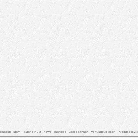
cineclub-intern
datenschutz
news
link-tipps
werbebanner
wertungsübersicht
wertungssys