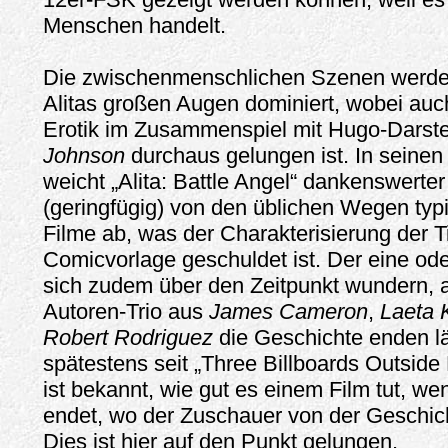
Menschen handelt.
Die zwischenmenschlichen Szenen werde
Alitas großen Augen dominiert, wobei auc
Erotik im Zusammenspiel mit Hugo-Darste
Johnson
durchaus gelungen ist. In seine
weicht „Alita: Battle Angel“ dankenswerte
(geringfügig) von den üblichen Wegen typ
Filme ab, was der Charakterisierung der Tit
Comicvorlage geschuldet ist. Der eine ode
sich zudem über den Zeitpunkt wundern,
Autoren-Trio aus
James Cameron
,
Laeta 
Robert Rodriguez
die Geschichte enden l
spätestens seit „Three Billboards Outside
ist bekannt, wie gut es einem Film tut, we
endet, wo der Zuschauer von der Geschicht
Dies ist hier auf den Punkt gelungen.