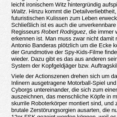
leicht ironischem Witz hintergründig aufs
Waltz
. Hinzu kommt die Detailverliebtheit,
futuristischen Kulissen zum Leben erweck
Schließlich ist es auch die unverkennbare
Regisseurs
Robert Rodriguez
, die immer 
erkennen ist. Man muss zwar nicht damit 
Antonio Banderas plötzlich um die Ecke k
der Grundmotive der Spy-Kids-Filme finden
wieder. Dazu gibt es das aus anderen sei
System der Kopfgeldjäger bzw. Auftragskil
Viele der Actionszenen drehen sich um da
Inlinern ausgetragene Motorball-Spiel un
Cyborgs untereinander, die sich zum eine
auszeichnen, das menschliche Köpfe in m
skurrile Roboterkörper montiert sind, und 
brutale Zerstörungsorgien ausarten, die nu
12er-FSK gezeigt werden können, weil es