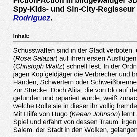
Fiction-Action in bildgewaltiger 3
Spy-Kids- und Sin-City-Regisseur
Rodriguez
.
Inhalt:
Schusswaffen sind in der Stadt verboten, da
(
Rosa Salazar
) auf ihren ersten Ausflügen
(
Christoph Waltz
) schnell fest. In der Ord
jagen Kopfgeldjäger die Verbrecher und br
Händen, Schwertern oder Schweißbrenne
zur Strecke. Doch Alita, die von Ido auf d
gefunden und repariert wurde, weiß zunäch
welche Rolle sie in dieser ihr völlig fremde
Mit Hilfe von Hugo (
Keean Johnson
) lernt
Spiel und erfährt von dessen Traum, irg
Salem, der Stadt in den Wolken, gelange