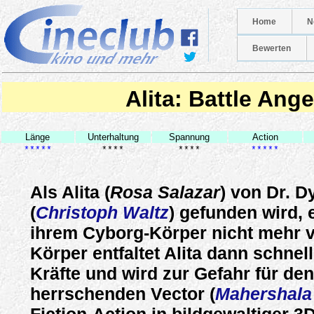
Home
N
Bewerten
Alita: Battle Ange
Länge
Unterhaltung
Spannung
Action
*****
****
****
*****
Als Alita (
Rosa Salazar
) von Dr. D
(
Christoph Waltz
) gefunden wird, e
ihrem Cyborg-Körper nicht mehr v
Körper entfaltet Alita dann schnel
Kräfte und wird zur Gefahr für den 
herrschenden Vector (
Mahershala 