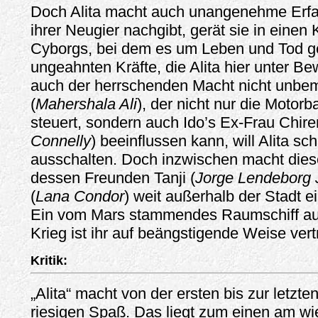
Doch Alita macht auch unangenehme Erfa
ihrer Neugier nachgibt, gerät sie in einen
Cyborgs, bei dem es um Leben und Tod ge
ungeahnten Kräfte, die Alita hier unter Bew
auch der herrschenden Macht nicht unbem
(
Mahershala Ali
), der nicht nur die Motorb
steuert, sondern auch Ido’s Ex-Frau Chire
Connelly
) beeinflussen kann, will Alita sc
ausschalten. Doch inzwischen macht dies
dessen Freunden Tanji (
Jorge Lendeborg J
(
Lana Condor
) weit außerhalb der Stadt 
Ein vom Mars stammendes Raumschiff au
Krieg ist ihr auf beängstigende Weise vertr
Kritik:
„Alita“ macht von der ersten bis zur letzte
riesigen Spaß. Das liegt zum einen am wi