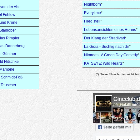
Nightborn
*
 von der Ahe
Everytime
*
l Fehlow
Flieg steil
*
und Krone
Lebensansichten eines Huhns
*
Stadlober
ias Rimpler
Der Klang der Stradivari
*
as Danneberg
La Gioia - Süchtig nach dir
*
n Günther
Nimrods : A Green Day Comedy
*
d Nitschke
KATSEYE: Wild Hearts
*
 Mamone
(*) Diese Filme laufen nicht bu
t Schmidt-Foß
 Teuscher