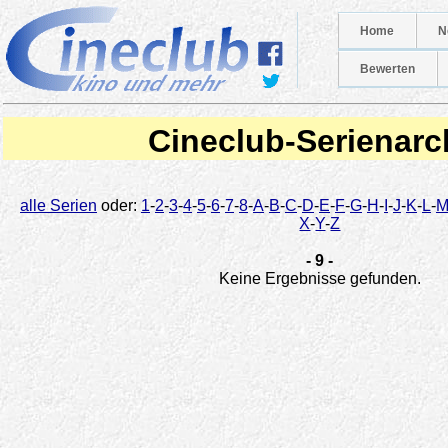
Home
N
Bewerten
Cineclub-Serienarc
alle Serien
oder:
1
-
2
-
3
-
4
-
5
-
6
-
7
-
8
-
A
-
B
-
C
-
D
-
E
-
F
-
G
-
H
-
I
-
J
-
K
-
L
-
X
-
Y
-
Z
- 9 -
Keine Ergebnisse gefunden.