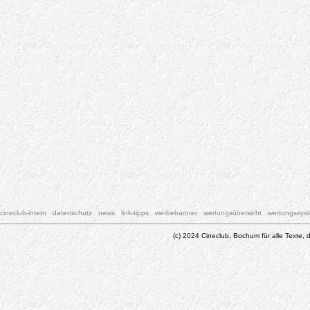
cineclub-intern
datenschutz
news
link-tipps
werbebanner
wertungsübersicht
wertungssys
(c) 2024 Cineclub, Bochum für alle Texte, d