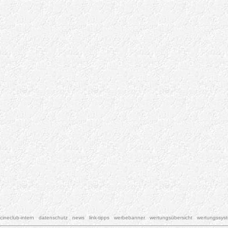
cineclub-intern
datenschutz
news
link-tipps
werbebanner
wertungsübersicht
wertungssys