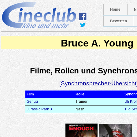
Home
N
Bewerten
Bruce A. Young
Filme, Rollen und Synchron
[Synchronsprecher-Übersicht
Film
Rolle
Synchr
Genug
Trainer
Uli Kr
Jurassic Park 3
Nash
Tilo Sc