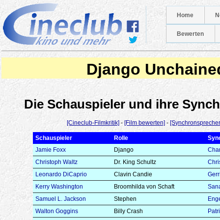
Home
N
Bewerten
Django Unchaine
Die Schauspieler und ihre Syn
[Cineclub-Filmkritik]
-
[Film bewerten]
-
[Synchronsprecher
Schauspieler
Rolle
Syn
Jamie Foxx
Django
Char
Christoph Waltz
Dr. King Schultz
Chri
Leonardo DiCaprio
Clavin Candie
Gerr
Kerry Washington
Broomhilda von Schaft
Sana
Samuel L. Jackson
Stephen
Enge
Walton Goggins
Billy Crash
Patr