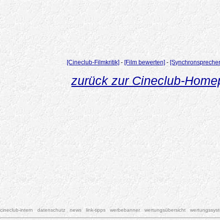
[Cineclub-Filmkritik]
-
[Film bewerten]
-
[Synchronsprecher
zurück zur Cineclub-Hom
cineclub-intern
datenschutz
news
link-tipps
werbebanner
wertungsübersicht
wertungssys