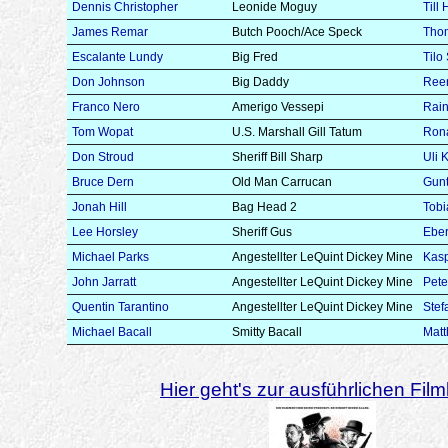
Dennis Christopher
Leonide Moguy
Till
James Remar
Butch Pooch/Ace Speck
Tho
Escalante Lundy
Big Fred
Tilo
Don Johnson
Big Daddy
Reen
Franco Nero
Amerigo Vessepi
Rain
Tom Wopat
U.S. Marshall Gill Tatum
Rona
Don Stroud
Sheriff Bill Sharp
Uli 
Bruce Dern
Old Man Carrucan
Gunt
Jonah Hill
Bag Head 2
Tobi
Lee Horsley
Sheriff Gus
Eber
Michael Parks
Angestellter LeQuint Dickey Mine
Kasp
John Jarratt
Angestellter LeQuint Dickey Mine
Pete
Quentin Tarantino
Angestellter LeQuint Dickey Mine
Stef
Michael Bacall
Smitty Bacall
Matt
Hier geht's zur ausführlichen Filmk