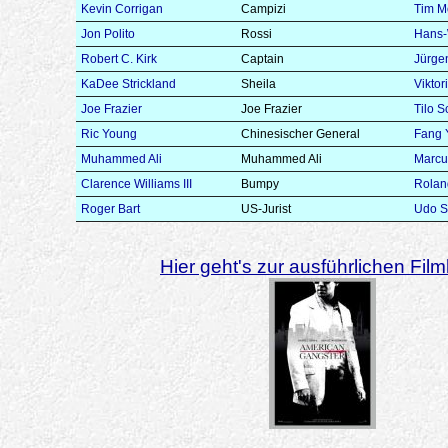
Kevin Corrigan
Campizi
Tim M
Jon Polito
Rossi
Hans-
Robert C. Kirk
Captain
Jürgen
KaDee Strickland
Sheila
Viktor
Joe Frazier
Joe Frazier
Tilo S
Ric Young
Chinesischer General
Fang 
Muhammed Ali
Muhammed Ali
Marcu
Clarence Williams III
Bumpy
Rola
Roger Bart
US-Jurist
Udo S
Hier geht's zur ausführlichen Filmk