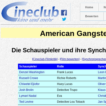
Home
N
Bewerten
American Gangst
Die Schauspieler und ihre Syn
[Cineclub-Filmkritik]
-
[Film bewerten]
-
[Synchronsprecher
Schauspieler
Rolle
Synch
Denzel Washington
Frank Lucas
Leon 
Russell Crowe
Richie Roberts
Marti
Chiwetel Ejiofor
Huey Lucas
Olive
Josh Brolin
Detective Trupo
Klaus
Lymari Nadal
Eva
Christ
Ted Levine
Detective Lou Toback
Jan Sp