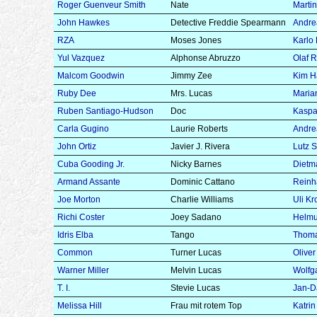
Roger Guenveur Smith
Nate
Martin
John Hawkes
Detective Freddie Spearmann
Andre
RZA
Moses Jones
Karlo
Yul Vazquez
Alphonse Abruzzo
Olaf 
Malcom Goodwin
Jimmy Zee
Kim H
Ruby Dee
Mrs. Lucas
Maria
Ruben Santiago-Hudson
Doc
Kaspa
Carla Gugino
Laurie Roberts
Andre
John Ortiz
Javier J. Rivera
Lutz S
Cuba Gooding Jr.
Nicky Barnes
Dietm
Armand Assante
Dominic Cattano
Reinh
Joe Morton
Charlie Williams
Uli K
Richi Coster
Joey Sadano
Helmu
Idris Elba
Tango
Thoma
Common
Turner Lucas
Oliver
Warner Miller
Melvin Lucas
Wolfg
T. I.
Stevie Lucas
Jan-D
Melissa Hill
Frau mit rotem Top
Katri