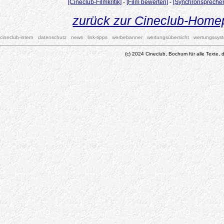
[Cineclub-Filmkritik]
-
[Film bewerten]
-
[Synchronsprecher
zurück zur Cineclub-Hom
cineclub-intern
datenschutz
news
link-tipps
werbebanner
wertungsübersicht
wertungssys
(c) 2024 Cineclub, Bochum für alle Texte, d