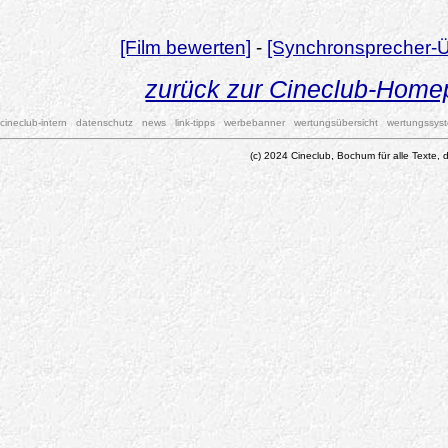
[Film bewerten]
-
[Synchronsprecher-Ü
zurück zur Cineclub-Hom
cineclub-intern
datenschutz
news
link-tipps
werbebanner
wertungsübersicht
wertungssys
(c) 2024 Cineclub, Bochum für alle Texte, d