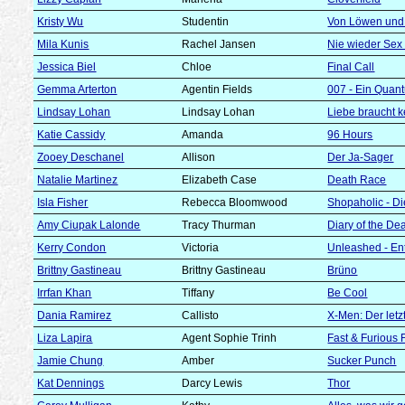
Kristy Wu
Studentin
Von Löwen un
Mila Kunis
Rachel Jansen
Nie wieder Sex 
Jessica Biel
Chloe
Final Call
Gemma Arterton
Agentin Fields
007 - Ein Quan
Lindsay Lohan
Lindsay Lohan
Liebe braucht k
Katie Cassidy
Amanda
96 Hours
Zooey Deschanel
Allison
Der Ja-Sager
Natalie Martinez
Elizabeth Case
Death Race
Isla Fisher
Rebecca Bloomwood
Shopaholic - D
Amy Ciupak Lalonde
Tracy Thurman
Diary of the De
Kerry Condon
Victoria
Unleashed - Ent
Brittny Gastineau
Brittny Gastineau
Brüno
Irrfan Khan
Tiffany
Be Cool
Dania Ramirez
Callisto
X-Men: Der letz
Liza Lapira
Agent Sophie Trinh
Fast & Furious 
Jamie Chung
Amber
Sucker Punch
Kat Dennings
Darcy Lewis
Thor