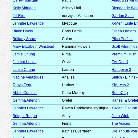
Carey Mulligan
Kathy
Alles, was wir
Kelly Aldridge
Ashley Hall
Blendende Wei
Jill Flint
nerviges Mädchen
Garden State
Jennifer Lawrence
Mystique
X-Men: Erste E
Blake Lively
Carol Ferris
Green Lantern
Brittany Snow
Chloe
Pitch Perfect
Mary Elizabeth Winstead
Ramona Flowers
Scott Pilgrim g
Jamie Chung
Nima
Premium Rush
Jessica Lucas
Olivia
Evil Dead
Jamie Chung
Lauren
Hangover 3
Nadine Velazquez
Analisa
Snitch - Ein ris
Tanya Fear
Harlow
Kick-Ass 2
Abbie Cornish
Clara Murphy
RoboCop
Gemma Arterton
Gretel
Hänsel & Grete
Jennifer Lawrence
Raven Darkholme/Mystique
X-Men: Zukunft 
Bridget Regan
Addy
John Wick
Gemma Arterton
Fiona
The Voices
Jennifer Lawrence
Katniss Everdeen
Die Tribute von