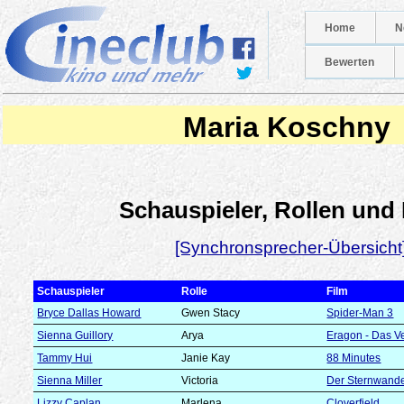
Home
N
Bewerten
Maria Koschny
Schauspieler, Rollen und
[Synchronsprecher-Übersicht
Schauspieler
Rolle
Film
Bryce Dallas Howard
Gwen Stacy
Spider-Man 3
Sienna Guillory
Arya
Eragon - Das V
Tammy Hui
Janie Kay
88 Minutes
Sienna Miller
Victoria
Der Sternwand
Lizzy Caplan
Marlena
Cloverfield