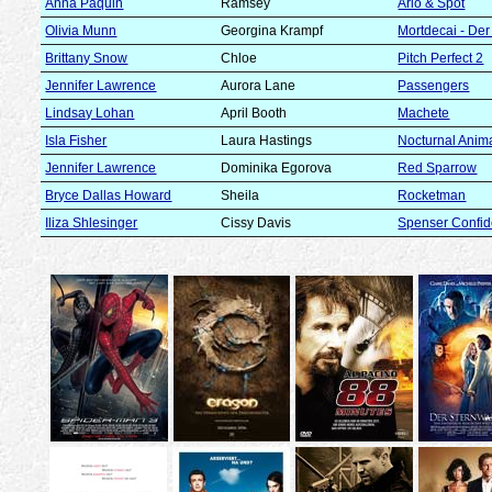
Anna Paquin
Ramsey
Arlo & Spot
Olivia Munn
Georgina Krampf
Mortdecai - Der
Brittany Snow
Chloe
Pitch Perfect 2
Jennifer Lawrence
Aurora Lane
Passengers
Lindsay Lohan
April Booth
Machete
Isla Fisher
Laura Hastings
Nocturnal Anim
Jennifer Lawrence
Dominika Egorova
Red Sparrow
Bryce Dallas Howard
Sheila
Rocketman
Iliza Shlesinger
Cissy Davis
Spenser Confid