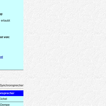
g:
 erlaubt
et von:
en!
Synchronsprecher
onsprecher
Eichel
 Dempe