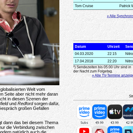
Tom Cruise
Patrick
» Alle Synchron
Datum
Uhrzeit
Sen
04.03.2020
22:15
Nitro
17.04.2018
22:20
Nitro
²) Sendezeiten bis 05:00 Uhr sind in
der Nacht zum Folgetag.
» Alle TV-Termine anzeig
 globalisierten Welt vom
n Seite aber nicht mehr daran
St
cht in diesen Szenen der
field
und
Redford
sorgen dafür,
Gespräch großen Gefallen
ingt dann das bei diesem Thema
 nur die Verbindung zwischen
ondern natürlich auch die