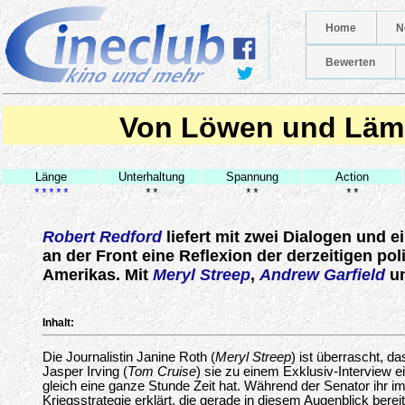
Home
N
Bewerten
Von Löwen und Läm
Länge
Unterhaltung
Spannung
Action
*****
**
**
**
Robert Redford
liefert mit zwei Dialogen und e
an der Front eine Reflexion der derzeitigen pol
Amerikas. Mit
Meryl Streep
,
Andrew Garfield
u
Inhalt:
Die Journalistin Janine Roth (
Meryl Streep
) ist überrascht, d
Jasper Irving (
Tom Cruise
) sie zu einem Exklusiv-Interview 
gleich eine ganze Stunde Zeit hat. Während der Senator ihr 
Kriegsstrategie erklärt, die gerade in diesem Augenblick bereit