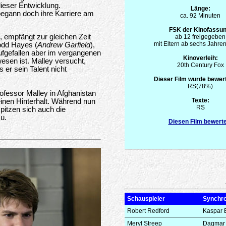
ieser Entwicklung.
Länge:
 begann doch ihre Karriere am
ca. 92 Minuten
FSK der Kinofassun
, empfängt zur gleichen Zeit
ab 12 freigegeben
mit Eltern ab sechs Jahren
odd Hayes (
Andrew Garfield
),
aufgefallen aber im vergangenen
Kinoverleih:
sen ist. Malley versucht,
20th Century Fox
er sein Talent nicht
Dieser Film wurde bewert
RS(78%)
ofessor Malley in Afghanistan
Texte:
 einen Hinterhalt. Während nun
RS
pitzen sich auch die
u.
Diesen Film bewert
Schauspieler
Synchr
Robert Redford
Kaspar 
Meryl Streep
Dagmar