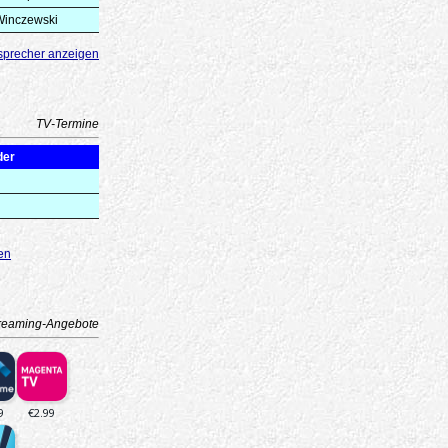
 Winczewski
sprecher anzeigen
TV-Termine
der
en
reaming-Angebote