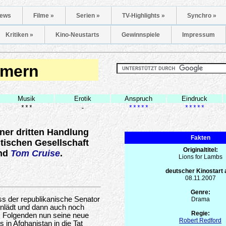
ews
Filme »
Serien »
TV-Highlights »
Synchro »
Kritiken »
Kino-Neustarts
Gewinnspiele
Impressum
mern
Musik
Erotik
Anspruch
Eindruck
***
-
*****
*****
iner dritten Handlung
Fakten
itischen Gesellschaft
Originaltitel:
nd
Tom Cruise
.
Lions for Lambs
deutscher Kinostart
08.11.2007
Genre:
ass der republikanische Senator
Drama
einlädt und dann auch noch
Regie:
im Folgenden nun seine neue
Robert Redford
s in Afghanistan in die Tat