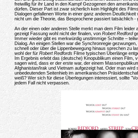
freiwillig für ihr Land in den Kampf Gezogenen den amerikan
dürfen. Dieser Part ist zwar sicherlich kein Highlight des Films
Dialogen gefallenen Worte in einer ganz anderen Deutlichkeit 
nicht um die Theorie, das Besprochene passiert tatsächlich -
An der einen oder anderen Stelle merkt man dem Film leider an
gezeigt Fassung wohl nicht der finalen, von
Robert Redford
ge
Immer wieder gibt es merkwürdig unstimmige Schnitte – teilw
Dialog. An einigen Stellen war die Synchronregie gezwungen,
schnell oder über die Lippenbewegung hinaus sprechen zu las
wohl der für
Robert Redfords
Filme typischen Überlänge entg
Im Ergebnis erlebt das (deutsche) Kinopublikum einen Film,
sagen wird, dass er der erste war, der einem Massenpublikum
Afghanistan/Irak und Vietnam aufgezeigt hat. Oder man wird s
unbedeutenden Seitenhieb im amerikanischen Präsidentscha
weiß? Wer sich für diese Überlegungen interessiert, sollte 
jedem Fall nicht verpassen.