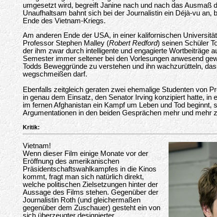
umgesetzt wird, begreift Janine nach und nach das Ausmaß d
Unaufhaltsam bahnt sich bei der Journalistin ein Déjà-vu an,
Ende des Vietnam-Kriegs.
Am anderen Ende der USA, in einer kalifornischen Universität
Professor Stephen Malley (
Robert Redford
) seinen Schüler T
der ihm zwar durch intelligente und engagierte Wortbeiträge 
Semester immer seltener bei den Vorlesungen anwesend gewe
Todds Beweggründe zu verstehen und ihn wachzurütteln, dass 
wegschmeißen darf.
Ebenfalls zeitgleich geraten zwei ehemalige Studenten von Pr
in genau dem Einsatz, den Senator Irving konzipiert hatte, in
im fernen Afghanistan ein Kampf um Leben und Tod beginnt, s
Argumentationen in den beiden Gesprächen mehr und mehr z
Kritik:
Vietnam!
Wenn dieser Film einige Monate vor der
Eröffnung des amerikanischen
Präsidentschaftswahlkampfes in die Kinos
kommt, fragt man sich natürlich direkt,
welche politischen Zielsetzungen hinter der
Aussage des Films stehen. Gegenüber der
Journalistin Roth (und gleichermaßen
gegenüber dem Zuschauer) gesteht ein von
sich überzeugter designierter