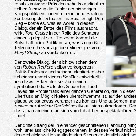
republikanischer Präsidentschaftskandidat im
selben Atemzug die Fehler der bisherigen
Kriegspolitik ein, indem er eine neue Strategie
zur Lösung der Situation ins Spiel bringt: Den
Sieg – koste es, was es wolle! In diesem
Dialog, der ein Drittel des Films ausmacht,
wirkt
Tom Cruise
in der Rolle des Senators
eindeutig deplatziert. Trotzdem kommt die
Botschaft beim Publikum an, was zu großen
Teilen dem hervorragenden Minenspiel von
Meryl Streep
zu verdanken ist.
Der zweite Dialog, der sich zwischen dem
von
Robert Redford
selbst verkörperten
Politik-Professor und seinem talentierten aber
scheinbar unmotivierten Schüler entwickelt,
liefert zwei Erkenntnisse: Zum einen
symbolisiert die Rolle des Studenten Todd
Hayes die Problematik einer ganzen Generation, die in dieser
Überfluss an Möglichkeiten überschwemmt ist, auf der andere
glaubt, selbst etwas verändern zu können. Und außerdem ma
Newcomer
Andrew Garfield
positiv auf sich aufmerksam.
Gar
dass man an einem an sich vom Inhalt her unspektakulären 
findet.
Der dritte Strang der in einander geschnittenen Handlung br
wohl unerlässliche Kriegsgeschehen, in dessen Verlauf nicht
den drei gleichzeitig stattfindenden Szenerien deutlich wird, s