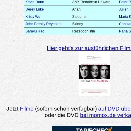
Kevin Dunn
ANX Redakteur Howard
Peter R
Derek Luke
Arian
Julien
Kristy Wu
Studentin
Maria 
John Brently Reynolds
Skinny
Constan
Sarayu Rao
Rezeptionistin
Nana S
Hier geht's zur ausführlichen Filmk
Jetzt
Filme
(sofern schon verfügbar)
auf DVD über
oder die DVD
bei momox.de verk