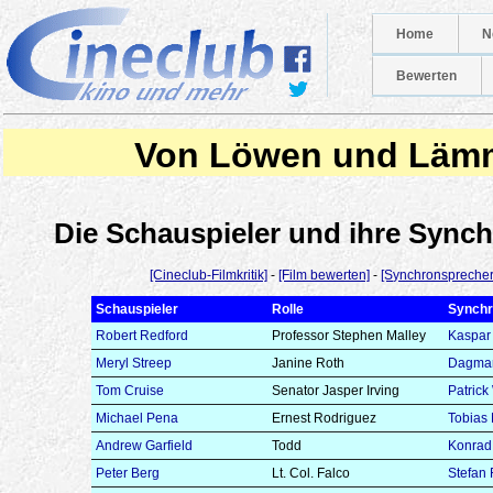
Home
N
Bewerten
Von Löwen und Läm
Die Schauspieler und ihre Syn
[Cineclub-Filmkritik]
-
[Film bewerten]
-
[Synchronsprecher
Schauspieler
Rolle
Synchr
Robert Redford
Professor Stephen Malley
Kaspar
Meryl Streep
Janine Roth
Dagma
Tom Cruise
Senator Jasper Irving
Patrick
Michael Pena
Ernest Rodriguez
Tobias 
Andrew Garfield
Todd
Konrad
Peter Berg
Lt. Col. Falco
Stefan 