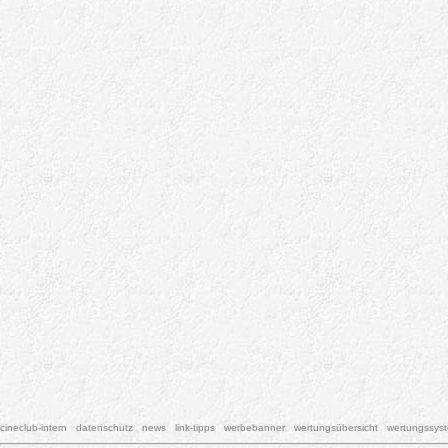
cineclub-intern
datenschutz
news
link-tipps
werbebanner
wertungsübersicht
wertungssys