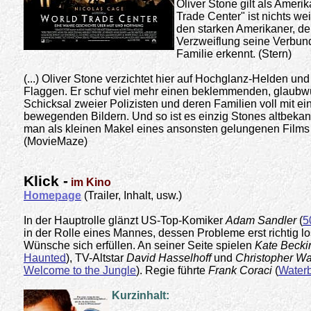
Oliver Stone gilt als Amerika
Trade Center" ist nichts w
den starken Amerikaner, der
Verzweiflung seine Verbund
Familie erkennt. (Stern)
(...) Oliver Stone verzichtet hier auf Hochglanz-Helden 
Flaggen. Er schuf viel mehr einen beklemmenden, glaubwü
Schicksal zweier Polizisten und deren Familien voll mit 
bewegenden Bildern. Und so ist es einzig Stones altbeka
man als kleinen Makel eines ansonsten gelungenen Films
(MovieMaze)
Klick -
im Kino
Homepage
(Trailer, Inhalt, usw.)
In der Hauptrolle glänzt US-Top-Komiker
Adam Sandler
(
5
in der Rolle eines Mannes, dessen Probleme erst richtig lo
Wünsche sich erfüllen. An seiner Seite spielen
Kate Becki
Haunted
), TV-Altstar
David Hasselhoff
und
Christopher W
Welcome to the Jungle
). Regie führte
Frank Coraci
(
Water
Kurzinhalt: