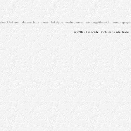
cineclub-intern
datenschutz
news
link-tipps
werbebanner
wertungsübersicht
wertungssys
(c) 2022 Cineclub, Bochum für alle Texte, 