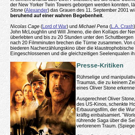
der New Yorker Twin Towers geborgen werden konnten, l
Stone
(
Alexander
) das Grauen des 11. September 2001 wi
beruhend auf einer wahren Begebenheit
.
Nicolas Cage
(
Lord of War
) und
Michael Pena
(
L.A. Crash
John McLoughlin und Will Jimeno, die den Kollaps der N
überlebten und bis zu 20 Stunden unter den Schuttbergen
nach 20 Filmminuten brechen die Türme zusammen. Von 
biederen Nacherzählungskino über die klaustrophobische 
Eingeschlossenen und die gleichzeitigen Seelenqualen ih
Presse-Kritiken
Rührselige und manipulativ
Traumas, die zu keinem Zei
eines Oliver Stone erkenne
Ausgerechnet Oliver Ston
des US-Kinos, schenkte H
Erbauungsfilm, der die Wu
kräftig einbalsamiert. "Worl
rührende Saga über die S
verlorenem Traum. (Spiege