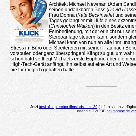
Architekt Michael Newman (Adam Sandler)
seinen undankbaren Boss (
David Hassel
Frau Donna (
Kate Beckinsale
) und sein
Tages gelangt er mit Hilfe eines exzentri
(
Christopher Walken
) in den Besitz ein
Fernbedienung, mit der er nicht nur sei
Stereoanlage steuern kann, sondern gle
Michael kann von nun an alle ihm una
Stress im Büro oder Streitereien mit seiner Frau nach Belie
vorspulen oder ganz überspringen! Klingt zu gut, um wahr z
schon bald verfliegt Michaels erste Euphorie über die ne
High-Tech-Gerät anfängt, ihn selbst auf eine Art und Weise 
nie für möglich gehalten hätte...
.
Jetzt
best of september filmstarts links 29
(sofern schon verfügba
oder die DVD/BD
bei momox.de ver