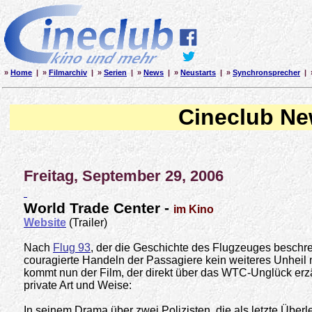
»
Home
| »
Filmarchiv
| »
Serien
| »
News
| »
Neustarts
| »
Synchronsprecher
| 
Cineclub N
Freitag, September 29, 2006
World Trade Center -
im Kino
Website
(Trailer)
Nach
Flug 93
, der die Geschichte des Flugzeuges beschre
couragierte Handeln der Passagiere kein weiteres Unheil 
kommt nun der Film, der direkt über das WTC-Unglück erzä
private Art und Weise:
In seinem Drama über zwei Polizisten, die als letzte Üb