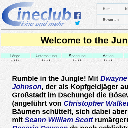
Home
N
Bewerten
Welcome to the Jun
Länge
Unterhaltung
Spannung
Action
****
****
****
****
Rumble in the Jungle! Mit
Dwayne
Johnson
, der als Kopfgeldjäger a
Großstadt im Dschungel die Böse
(angeführt von
Christopher Walke
Bäumen schüttelt, sich dabei abe
mit
Seann William Scott
rumärger