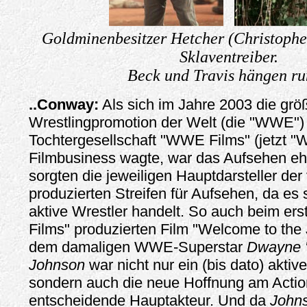
Goldminenbesitzer Hetcher (Christopher
Sklaventreiber.
Beck und Travis hängen ru
..Conway:
Als sich im Jahre 2003 die grö
Wrestlingpromotion der Welt (die "WWE") 
Tochtergesellschaft "WWE Films" (jetzt "
Filmbusiness wagte, war das Aufsehen eh
sorgten die jeweiligen Hauptdarsteller d
produzierten Streifen für Aufsehen, da es
aktive Wrestler handelt. So auch beim e
Films" produzierten Film "Welcome to the
dem damaligen WWE-Superstar
Dwayne 
Johnson
war nicht nur ein (bis dato) aktive
sondern auch die neue Hoffnung am Actio
entscheidende Hauptakteur. Und da
John