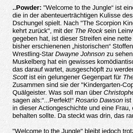
..Powder:
"Welcome to the Jungle“ ist ei
die in der abenteuerträchtigen Kulisse d
Dschungel spielt. Nach "The Scorpion Ki
kehrt zurück", mit der
The Rock
sein Lein
gegeben hat, ist dieser Streifen eine net
bisher erschienenen „historischen“ Stoffen
Wrestling-Star
Dwayne Johnson
zu sehen
Muskelberg hat ein gewisses komödiantis
das darauf wartet, ausgeschöpft zu werde
Scott
ist ein gelungener Gegenpart für
Th
Zusammen sind sie der "Kindergarten-Cop
Quälgeister. Was soll man über
Christoph
sagen als:“...Perfekt!“
Rosario Dawson
ist
in dieser Actiongeschichte und eine Frau
behalten sollte. Da steckt was drin, das rau
"Welcome to the Jungle" bleibt jedoch trot