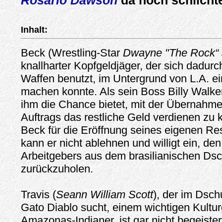
Rosario Dawson
da noch schlicht
Inhalt:
Beck (Wrestling-Star
Dwayne "The Rock“
knallharter Kopfgeldjäger, der sich dadurc
Waffen benutzt, im Untergrund von L.A. 
machen konnte. Als sein Boss Billy Walker
ihm die Chance bietet, mit der Übernahme
Auftrags das restliche Geld verdienen zu
Beck für die Eröffnung seines eigenen Res
kann er nicht ablehnen und willigt ein, de
Arbeitgebers aus dem brasilianischen Ds
zurückzuholen.
Travis (
Seann William Scott
), der im Dsc
Gato Diablo sucht, einem wichtigen Kultur
Amazonas-Indianer, ist gar nicht begeiste