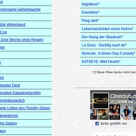
en
Nightborn
*
Gemeinsame Geheimsache
Everytime
*
Flieg steil
*
tzte Widerstand
Lebensansichten eines Huhns
*
-Cop
Der Klang der Stradivari
*
 - Eine Woche ohne Regeln
La Gioia - Süchtig nach dir
*
ier
Nimrods : A Green Day Comedy
*
KATSEYE: Wild Hearts
*
n
e
(*) Diese Filme laufen nicht bu
Uni
iskanter Deal
timative Katastrophenfilm
 unverbesserlich
ame Leben des Timothy Green
 abgefahren
the Galaxy
 aus