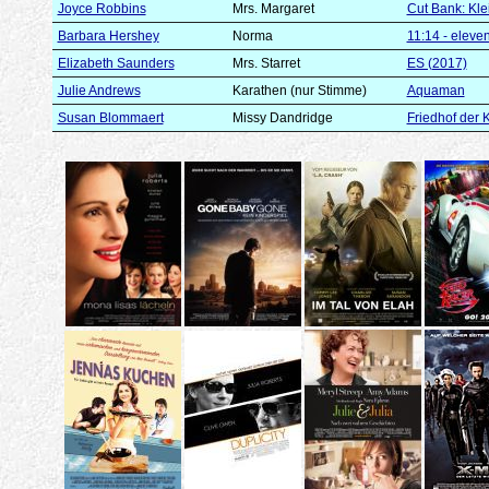
Joyce Robbins
Mrs. Margaret
Cut Bank: Kl
Barbara Hershey
Norma
11:14 - eleve
Elizabeth Saunders
Mrs. Starret
ES (2017)
Julie Andrews
Karathen (nur Stimme)
Aquaman
Susan Blommaert
Missy Dandridge
Friedhof der 