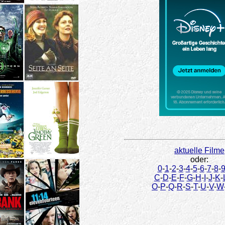
aktuelle Filme
oder:
0
-
1
-
2
-
3
-
4
-
5
-
6
-
7
-
8
-
C
-
D
-
E
-
F
-
G
-
H
-
I
-
J
-
K
-
O
-
P
-
Q
-
R
-
S
-
T
-
U
-
V
-
W