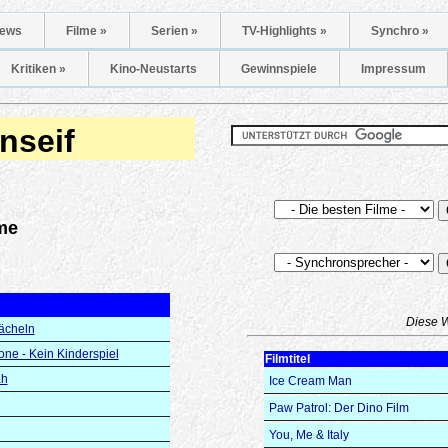
ews
Filme »
Serien »
TV-Highlights »
Synchro »
Kritiken »
Kino-Neustarts
Gewinnspiele
Impressum
nseif
me
Diese 
ächeln
ne - Kein Kinderspiel
Filmtitel
ah
Ice Cream Man
Paw Patrol: Der Dino Film
You, Me & Italy