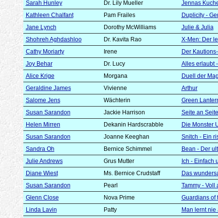
Sarah Hunley
Dr. Lily Mueller
Jennas Kuch
Kathleen Chalfant
Pam Frailes
Duplicity - 
Jane Lynch
Dorothy McWilliams
Julie & Julia
Shohreh Aghdashloo
Dr. Kavita Rao
X-Men: Der le
Cathy Moriarty
Irene
Der Kautions
Joy Behar
Dr. Lucy
Alles erlaubt
Alice Krige
Morgana
Duell der Mag
Geraldine James
Vivienne
Arthur
Salome Jens
Wächterin
Green Lanter
Susan Sarandon
Jackie Harrison
Seite an Seit
Helen Mirren
Dekanin Hardscrabble
Die Monster 
Susan Sarandon
Joanne Keeghan
Snitch - Ein r
Sandra Oh
Bernice Schimmel
Bean - Der ul
Julie Andrews
Grus Mutter
Ich - Einfach
Diane Wiest
Ms. Bernice Crudstaff
Das wunders
Susan Sarandon
Pearl
Tammy - Voll
Glenn Close
Nova Prime
Guardians of 
Linda Lavin
Patty
Man lernt nie