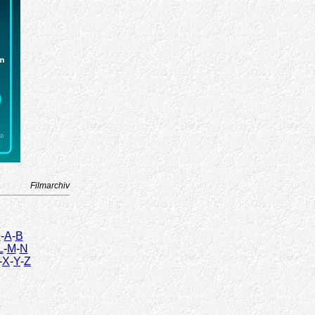
Filmarchiv
9
-
A
-
B
L
-
M
-
N
-
X
-
Y
-
Z