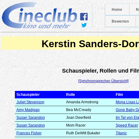
Home
N
Bewerten
Kerstin Sanders-Dor
Schauspieler, Rollen und Fil
[Synchronsprecher-Übersicht]
Schauspieler
Rolle
Film
Juliet Stevenson
Amanda Armstrong
Mona Lisas L
Amy Madigan
Bea McCready
Gone Baby Go
Susan Sarandon
Joan Deerfield
Im Tal von El
Susan Sarandon
Mom Racer
Speed Racer
Frances Fisher
Ruth DeWitt Bukater
Titanic