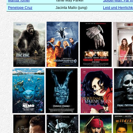
Marisa Tomei
Tante May Parker
Spider-Man: Far 
Penelope Cruz
Jacinta Mallo (jung)
Leid und Herrlichk