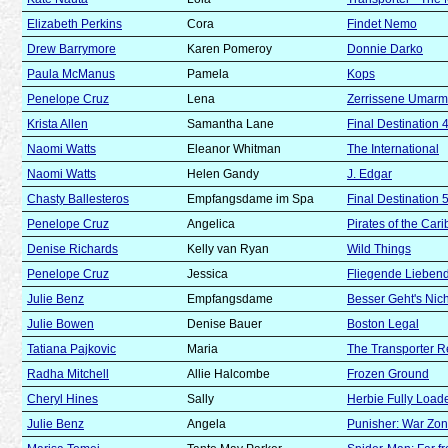
Elizabeth Perkins
Cora
Findet Nemo
Drew Barrymore
Karen Pomeroy
Donnie Darko
Paula McManus
Pamela
Kops
Penelope Cruz
Lena
Zerrissene Umar
Krista Allen
Samantha Lane
Final Destination 
Naomi Watts
Eleanor Whitman
The International
Naomi Watts
Helen Gandy
J. Edgar
Chasty Ballesteros
Empfangsdame im Spa
Final Destination 
Penelope Cruz
Angelica
Pirates of the Ca
Denise Richards
Kelly van Ryan
Wild Things
Penelope Cruz
Jessica
Fliegende Lieben
Julie Benz
Empfangsdame
Besser Geht's Nich
Julie Bowen
Denise Bauer
Boston Legal
Tatiana Pajkovic
Maria
The Transporter R
Radha Mitchell
Allie Halcombe
Frozen Ground
Cheryl Hines
Sally
Herbie Fully Loaded
Julie Benz
Angela
Punisher: War Zo