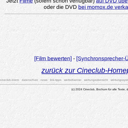
Jetzt
Filme
(sofern schon verfügbar)
auf DVD über
oder die DVD
bei momox.de verk
[Film bewerten]
-
[Synchronsprecher-Ü
zurück zur Cineclub-Hom
cineclub-intern
datenschutz
news
link-tipps
werbebanner
wertungsübersicht
wertungssys
(c) 2024 Cineclub, Bochum für alle Texte, d