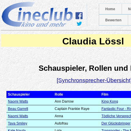
Home
N
Bewerten
Claudia Lössl
Schauspieler, Rollen und
[Synchronsprecher-Übersicht
Schauspieler
Rolle
Film
Naomi Watts
Ann Darrow
King Kong
Beau Garrett
Captain Frankie Raye
Fantastic Four - Ri
Naomi Watts
Anna
Tödliche Verspre
Tava Smiley
Autofrau
Der Glücksbringer
Kate Nauta
Lola
Transporter - The 