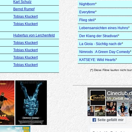
Karl Schulz
Nightborn
*
Bernd Rumpf
Everytime
*
Tobias Kluckert
Flieg steil
*
Tobias Kluckert
Lebensansichten eines Huhns
*
Hubertus von Lerchenfeld
Der Klang der Stradivari
*
Tobias Kluckert
La Gioia - Süchtig nach dir
*
Tobias Kluckert
Nimrods : A Green Day Comedy
*
Tobias Kluckert
KATSEYE: Wild Hearts
*
Tobias Kluckert
(*) Diese Filme laufen nicht bu