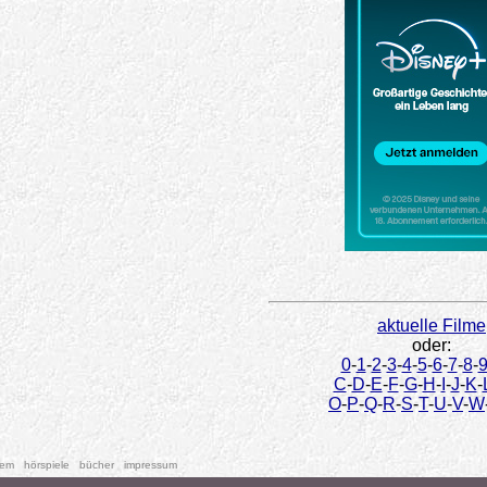
aktuelle Filme
oder:
0
-
1
-
2
-
3
-
4
-
5
-
6
-
7
-
8
-
C
-
D
-
E
-
F
-
G
-
H
-
I
-
J
-
K
-
O
-
P
-
Q
-
R
-
S
-
T
-
U
-
V
-
W
tem
hörspiele
bücher
impressum