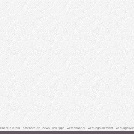
cineclub-intern
datenschutz
news
link-tipps
werbebanner
wertungsübersicht
wertungssys