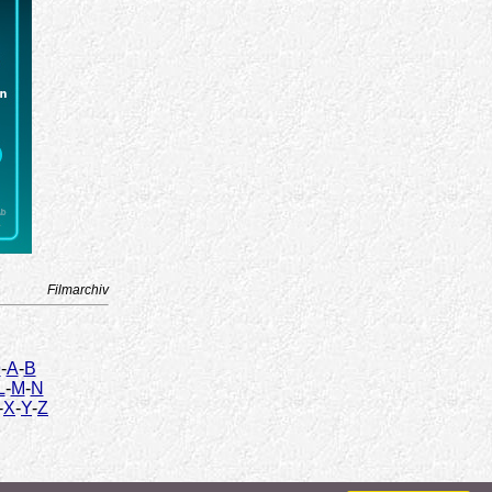
Filmarchiv
9
-
A
-
B
L
-
M
-
N
-
X
-
Y
-
Z