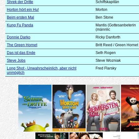
Shrek der Dritte
Schiffskapitän
Horton hört ein Hu!
Morton
Beim ersten Mal
Ben Stone
Kung Fu Panda
Mantis (Gottesanbeterin
(männlic
Donnie Darko
Ricky Danforth
The Green Hornet
Britt Reed / Green Hornet
Das ist das Ende
Seth Rogen
Steve Jobs
Steve Wozniak
Long Shot - Unwahrscheinlich, aber nicht
Fred Flarsky
unmöglich