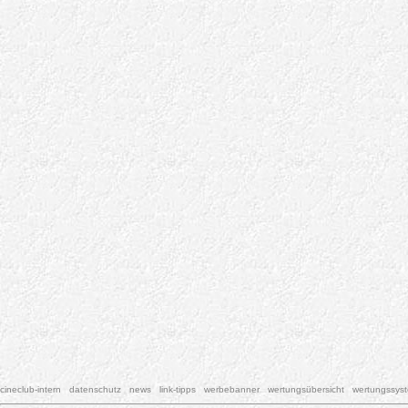
cineclub-intern
datenschutz
news
link-tipps
werbebanner
wertungsübersicht
wertungssys