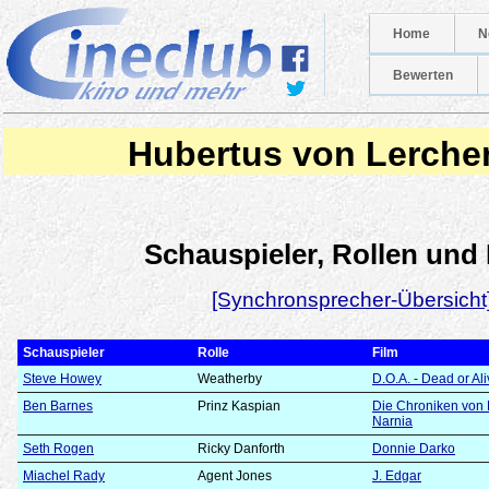
Home
N
Bewerten
Hubertus von Lerche
Schauspieler, Rollen und
[Synchronsprecher-Übersicht
Schauspieler
Rolle
Film
Steve Howey
Weatherby
D.O.A. - Dead or Al
Ben Barnes
Prinz Kaspian
Die Chroniken von 
Narnia
Seth Rogen
Ricky Danforth
Donnie Darko
Miachel Rady
Agent Jones
J. Edgar