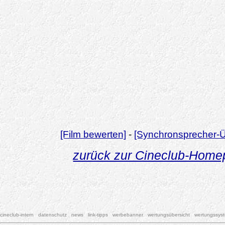
[Film bewerten]
-
[Synchronsprecher-Ü
zurück zur Cineclub-Hom
cineclub-intern
datenschutz
news
link-tipps
werbebanner
wertungsübersicht
wertungssys