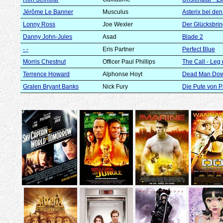
Jérôme Le Banner
Musculus
Asterix bei de
Lonny Ross
Joe Wexler
Der Glücksbrin
Danny John-Jules
Asad
Blade 2
- -
Eris Partner
Perfect Blue
Morris Chestnut
Officer Paul Phillips
The Call - Leg 
Terrence Howard
Alphonse Hoyt
Dead Man Do
Gralen Bryant Banks
Nick Fury
Die Pute von 