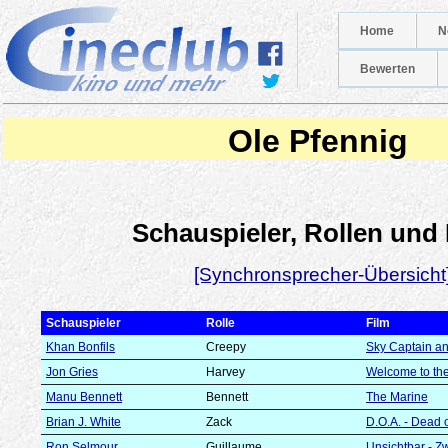
Home
N
Bewerten
Ole Pfennig
Schauspieler, Rollen und
[Synchronsprecher-Übersicht
Schauspieler
Rolle
Film
Khan Bonfils
Creepy
Sky Captain an
Jon Gries
Harvey
Welcome to th
Manu Bennett
Bennett
The Marine
Brian J. White
Zack
D.O.A. - Dead o
Ron Selmour
Guillaume
Unsichtbar - Z