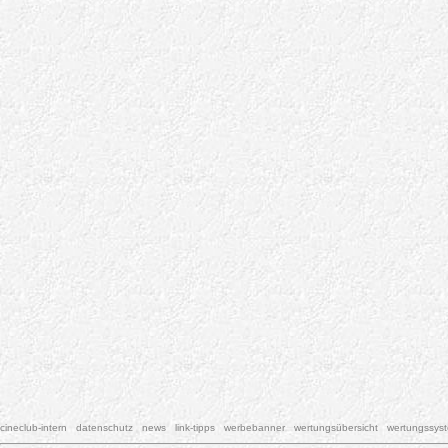
cineclub-intern
datenschutz
news
link-tipps
werbebanner
wertungsübersicht
wertungssys