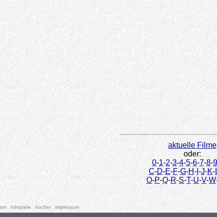
aktuelle Filme
oder:
0
-
1
-
2
-
3
-
4
-
5
-
6
-
7
-
8
-
C
-
D
-
E
-
F
-
G
-
H
-
I
-
J
-
K
-
O
-
P
-
Q
-
R
-
S
-
T
-
U
-
V
-
W
tem
hörspiele
bücher
impressum