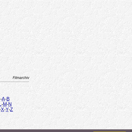
Filmarchiv
9
-
A
-
B
L
-
M
-
N
-
X
-
Y
-
Z