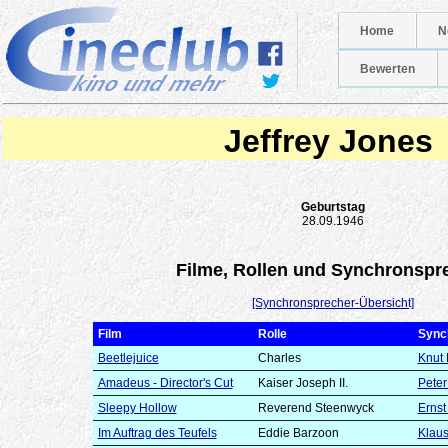
Home
N
Bewerten
Jeffrey Jones
Geburtstag
28.09.1946
Filme, Rollen und Synchronspr
[Synchronsprecher-Übersicht]
Film
Rolle
Sync
Beetlejuice
Charles
Knut
Amadeus - Director's Cut
Kaiser Joseph II.
Peter
Sleepy Hollow
Reverend Steenwyck
Ernst
Im Auftrag des Teufels
Eddie Barzoon
Klau