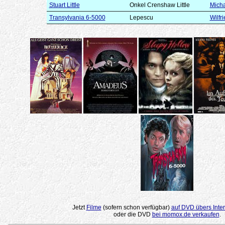
Stuart Little
Onkel Crenshaw Little
Micha
Transylvania 6-5000
Lepescu
Wilfr
Jetzt
Filme
(sofern schon verfügbar)
auf DVD übers Inter
oder die DVD
bei momox.de verkaufen
.