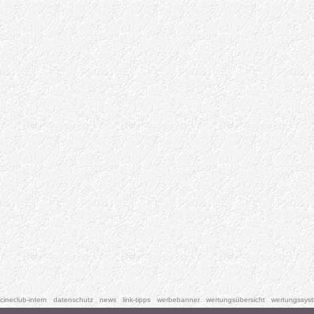
cineclub-intern
datenschutz
news
link-tipps
werbebanner
wertungsübersicht
wertungssys