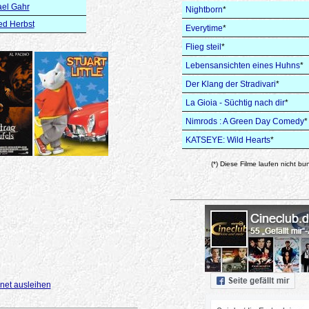
el Gahr
Nightborn
*
ied Herbst
Everytime
*
Flieg steil
*
Lebensansichten eines Huhns
*
Der Klang der Stradivari
*
La Gioia - Süchtig nach dir
*
Nimrods : A Green Day Comedy
*
KATSEYE: Wild Hearts
*
(*) Diese Filme laufen nicht bu
net ausleihen