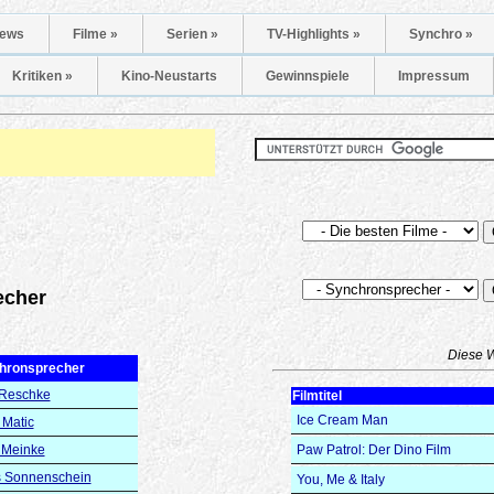
ews
Filme »
Serien »
TV-Highlights »
Synchro »
Kritiken »
Kino-Neustarts
Gewinnspiele
Impressum
echer
Diese 
hronsprecher
 Reschke
Filmtitel
Ice Cream Man
 Matic
 Meinke
Paw Patrol: Der Dino Film
s Sonnenschein
You, Me & Italy