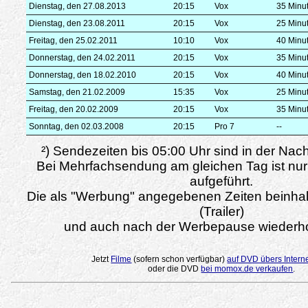
Dienstag, den 27.08.2013
20:15
Vox
35 Minu
Dienstag, den 23.08.2011
20:15
Vox
25 Minu
Freitag, den 25.02.2011
10:10
Vox
40 Minu
Donnerstag, den 24.02.2011
20:15
Vox
35 Minu
Donnerstag, den 18.02.2010
20:15
Vox
40 Minu
Samstag, den 21.02.2009
15:35
Vox
25 Minu
Freitag, den 20.02.2009
20:15
Vox
35 Minu
Sonntag, den 02.03.2008
20:15
Pro 7
--
²) Sendezeiten bis 05:00 Uhr sind in der Nac
Bei Mehrfachsendung am gleichen Tag ist nur
aufgeführt.
Die als "Werbung" angegebenen Zeiten beinha
(Trailer)
und auch nach der Werbepause wiederho
Jetzt
Filme
(sofern schon verfügbar)
auf DVD übers Intern
oder die DVD
bei momox.de verkaufen
.