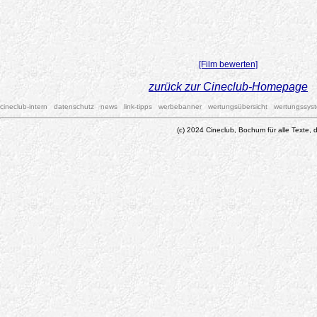
[Film bewerten]
zurück zur Cineclub-Homepage
cineclub-intern
datenschutz
news
link-tipps
werbebanner
wertungsübersicht
wertungssys
(c) 2024 Cineclub, Bochum für alle Texte, d