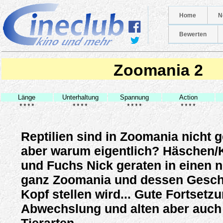
Home
N
Bewerten
Zoomania 2
Länge
Unterhaltung
Spannung
Action
****
****
****
****
Reptilien sind in Zoomania nicht 
aber warum eigentlich? Häschen/
und Fuchs Nick geraten in einen n
ganz Zoomania und dessen Geschi
Kopf stellen wird... Gute Fortsetzu
Abwechslung und alten aber auch