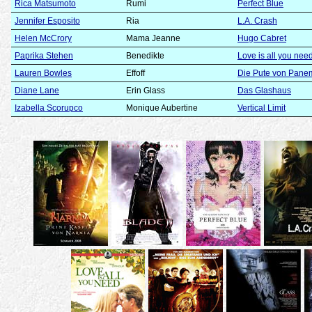
Rica Matsumoto
Rumi
Perfect Blue
Jennifer Esposito
Ria
L.A. Crash
Helen McCrory
Mama Jeanne
Hugo Cabret
Paprika Stehen
Benedikte
Love is all you nee
Lauren Bowles
Effoff
Die Pute von Pane
Diane Lane
Erin Glass
Das Glashaus
Izabella Scorupco
Monique Aubertine
Vertical Limit