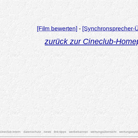
[Film bewerten]
-
[Synchronsprecher-Ü
zurück zur Cineclub-Hom
cineclub-intern
datenschutz
news
link-tipps
werbebanner
wertungsübersicht
wertungssys