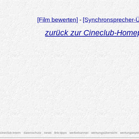
[Film bewerten]
-
[Synchronsprecher-Ü
zurück zur Cineclub-Hom
cineclub-intern
datenschutz
news
link-tipps
werbebanner
wertungsübersicht
wertungssys