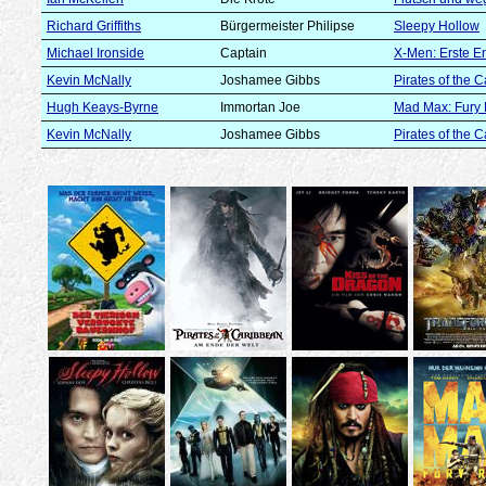
Richard Griffiths
Bürgermeister Philipse
Sleepy Hollow
Michael Ironside
Captain
X-Men: Erste E
Kevin McNally
Joshamee Gibbs
Pirates of the 
Hugh Keays-Byrne
Immortan Joe
Mad Max: Fury
Kevin McNally
Joshamee Gibbs
Pirates of the 