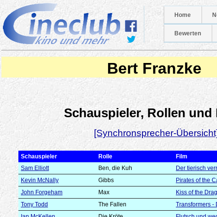
Home
N
Bewerten
Bert Franzke
Schauspieler, Rollen und
[Synchronsprecher-Übersicht
Schauspieler
Rolle
Film
Sam Elliott
Ben, die Kuh
Der tierisch ve
Kevin McNally
Gibbs
Pirates of the 
John Forgeham
Max
Kiss of the Dra
Tony Todd
The Fallen
Transformers -
Ian McKellen
Die Kröte
Flutsch und we