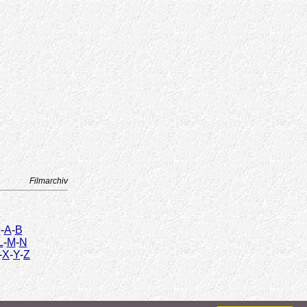
Filmarchiv
9
-
A
-
B
L
-
M
-
N
-
X
-
Y
-
Z