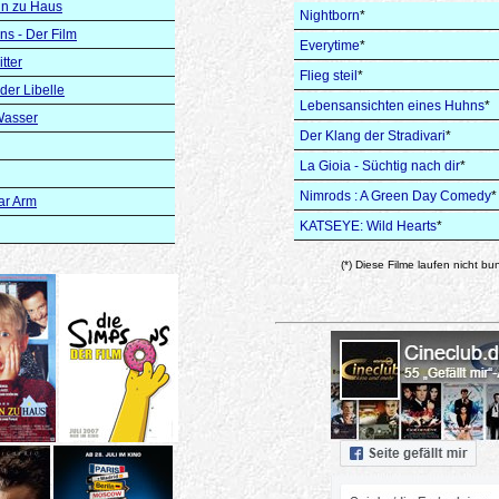
ein zu Haus
Nightborn
*
ns - Der Film
Everytime
*
tter
Flieg steil
*
der Libelle
Lebensansichten eines Huhns
*
Wasser
Der Klang der Stradivari
*
La Gioia - Süchtig nach dir
*
Nimrods : A Green Day Comedy
*
lar Arm
KATSEYE: Wild Hearts
*
(*) Diese Filme laufen nicht bu