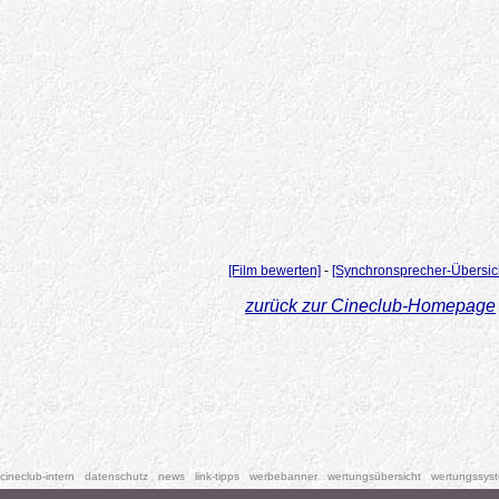
[Film bewerten]
-
[Synchronsprecher-Übersic
zurück zur Cineclub-Homepage
cineclub-intern
datenschutz
news
link-tipps
werbebanner
wertungsübersicht
wertungssys