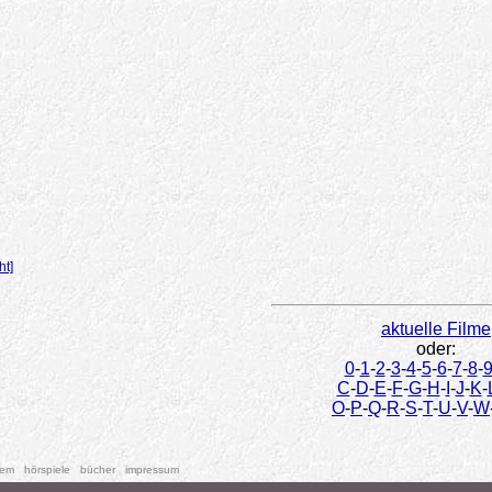
ht]
aktuelle Filme
oder:
0
-
1
-
2
-
3
-
4
-
5
-
6
-
7
-
8
-
C
-
D
-
E
-
F
-
G
-
H
-
I
-
J
-
K
-
O
-
P
-
Q
-
R
-
S
-
T
-
U
-
V
-
W
tem
hörspiele
bücher
impressum