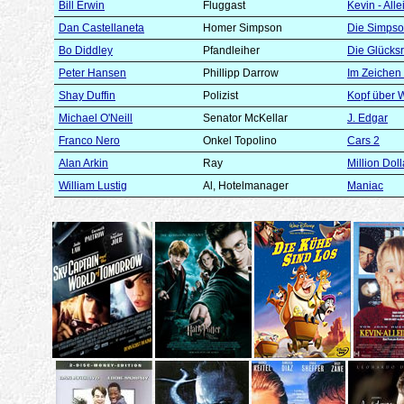
Bill Erwin
Fluggast
Kevin - All
Dan Castellaneta
Homer Simpson
Die Simpso
Bo Diddley
Pfandleiher
Die Glücksri
Peter Hansen
Phillipp Darrow
Im Zeichen 
Shay Duffin
Polizist
Kopf über 
Michael O'Neill
Senator McKellar
J. Edgar
Franco Nero
Onkel Topolino
Cars 2
Alan Arkin
Ray
Million Dol
William Lustig
Al, Hotelmanager
Maniac