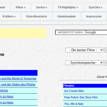
ews
Filme »
Serien »
TV-Highlights »
Synchro »
Kritiken »
Kino-Neustarts
Gewinnspiele
Impressum
me
Diese 
n and the World of Tomorrow
r und der Orden des Phönix
Filmtitel
nd los
Ice Cream Man
ein zu Haus
Paw Patrol: Der Dino Film
ein zu Haus
You, Me & Italy