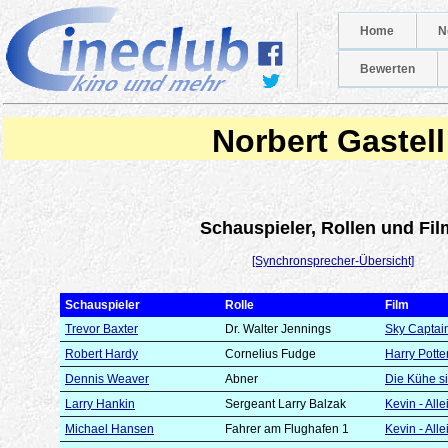
Home
N
Bewerten
Norbert Gastell
Schauspieler, Rollen und Fil
[Synchronsprecher-Übersicht]
Schauspieler
Rolle
Film
Trevor Baxter
Dr. Walter Jennings
Sky Captai
Robert Hardy
Cornelius Fudge
Harry Potte
Dennis Weaver
Abner
Die Kühe si
Larry Hankin
Sergeant Larry Balzak
Kevin - All
Michael Hansen
Fahrer am Flughafen 1
Kevin - All