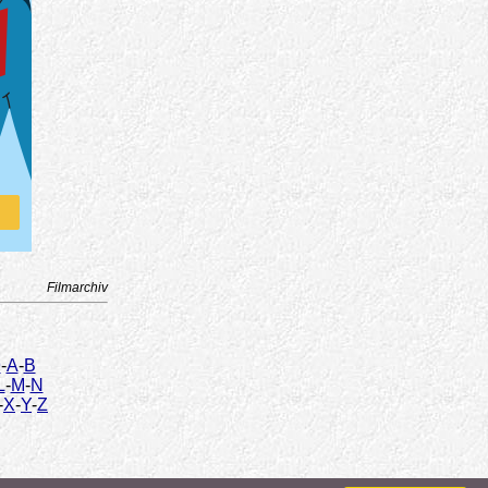
Filmarchiv
9
-
A
-
B
L
-
M
-
N
-
X
-
Y
-
Z