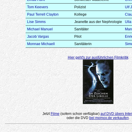
Tom Keevers
Polizist
Ulf 
Paul Terrell Clayton
Kollege
Clau
Lise Simms
Jeanette aus der Nephrologie
Ull
Michael Manuel
Sanitäter
Manf
Jacob Vargas
Pilot
Enri
Monnae Michaell
Sanitäterin
Sim
Hier geht's zur ausführlichen Filmkritik
Jetzt
Filme
(sofern schon verfügbar)
auf DVD übers Inter
oder die DVD
bei momox.de verkaufen
.