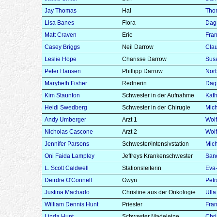
Jay Thomas
Hal
Tho
Lisa Banes
Flora
Dag
Matt Craven
Eric
Fran
Casey Briggs
Neil Darrow
Cla
Leslie Hope
Charisse Darrow
Sus
Peter Hansen
Phillipp Darrow
Norb
Marybeth Fisher
Rednerin
Dag
Kim Staunton
Schwester in der Aufnahme
Kath
Heidi Swedberg
Schwester in der Chirugie
Mich
Andy Umberger
Arzt 1
Wol
Nicholas Cascone
Arzt 2
Wol
Jennifer Parsons
Schwester/Intensivstation
Mich
Oni Faida Lampley
Jeffreys Krankenschwester
Sand
L. Scott Caldwell
Stationsleiterin
Eva-
Deirdre O'Connell
Gwyn
Petr
Justina Machado
Christine aus der Onkologie
Ull
William Dennis Hunt
Priester
Fran
Linda Hunt
Schwester Madeleine
Chri