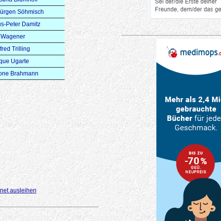
Jürgen Söhmisch
s-Peter Damitz
a Wagener
red Trilling
que Ugarte
one Brahmann
net ausleihen