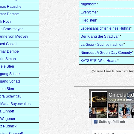
Nightborn
*
mas Rauscher
Everytime
*
mar Dempe
Flieg steil
*
k Röth
Lebensansichten eines Huhns
*
us Brockmeyer
anne von Medvey
Der Klang der Stradivari
*
ert Gastell
La Gioia - Süchtig nach dir
*
mar Dempe
Nimrods : A Green Day Comedy
*
rin Simon
KATSEYE: Wild Hearts
*
ele Sterr
(*) Diese Filme laufen nicht bu
fgang Schatz
fgang Schatz
ele Sterr
ra Schwittau
Maria Bayerwaltes
a Einhoff
a Wagener
z Rudnick
stina Blumhoff