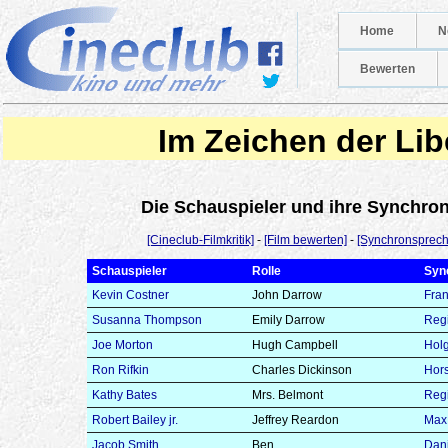
Home
N
Bewerten
Im Zeichen der Lib
Die Schauspieler und ihre Synchr
[Cineclub-Filmkritik]
-
[Film bewerten]
-
[Synchronsprech
Schauspieler
Rolle
Syn
Kevin Costner
John Darrow
Fran
Susanna Thompson
Emily Darrow
Reg
Joe Morton
Hugh Campbell
Holg
Ron Rifkin
Charles Dickinson
Hor
Kathy Bates
Mrs. Belmont
Reg
Robert Bailey jr.
Jeffrey Reardon
Max 
Jacob Smith
Ben
Dani