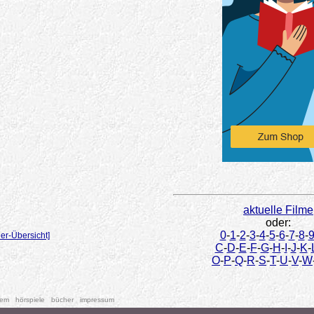
aktuelle Filme
oder:
0
-
1
-
2
-
3
-
4
-
5
-
6
-
7
-
8
-
er-Übersicht]
C
-
D
-
E
-
F
-
G
-
H
-
I
-
J
-
K
-
O
-
P
-
Q
-
R
-
S
-
T
-
U
-
V
-
W
tem
hörspiele
bücher
impressum