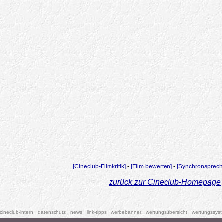
[Cineclub-Filmkritik]
-
[Film bewerten]
-
[Synchronsprech
zurück zur Cineclub-Homepage
cineclub-intern
datenschutz
news
link-tipps
werbebanner
wertungsübersicht
wertungssys