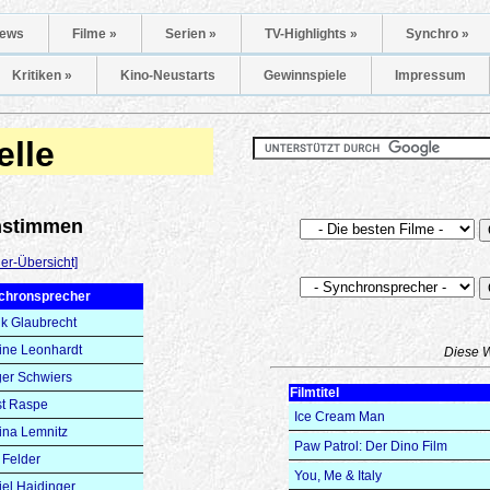
ews
Filme »
Serien »
TV-Highlights »
Synchro »
Kritiken »
Kino-Neustarts
Gewinnspiele
Impressum
elle
onstimmen
er-Übersicht]
chronsprecher
k Glaubrecht
ine Leonhardt
Diese 
er Schwiers
Filmtitel
st Raspe
Ice Cream Man
ina Lemnitz
Paw Patrol: Der Dino Film
Felder
You, Me & Italy
el Haidinger