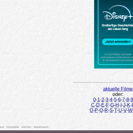
aktuelle Filme
oder:
0
-
1
-
2
-
3
-
4
-
5
-
6
-
7
-
8
-
C
-
D
-
E
-
F
-
G
-
H
-
I
-
J
-
K
-
O
-
P
-
Q
-
R
-
S
-
T
-
U
-
V
-
W
tem
hörspiele
bücher
impressum