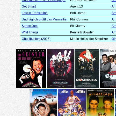
Get Smart
Agent 13
Arn
Lost in Translation
Bob Harris
Arn
Und täglich grüßt das Murmeltier
Phil Connors
Arn
Space Jam
Bill Murray
Arn
Wild Things
Kenneth Bowden
Arn
Ghostbusters (2016)
Martin Heiss, der Skeptiker
Oli