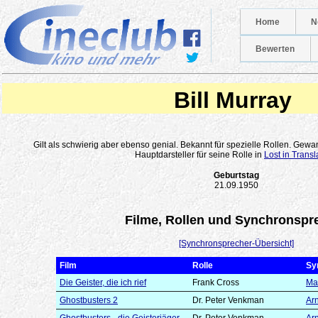
Home
N
Bewerten
Bill Murray
Gilt als schwierig aber ebenso genial. Bekannt für spezielle Rollen. Gew
Hauptdarsteller für seine Rolle in
Lost in Transl
Geburtstag
21.09.1950
Filme, Rollen und Synchronspr
[Synchronsprecher-Übersicht]
Film
Rolle
Sy
Die Geister, die ich rief
Frank Cross
Ma
Ghostbusters 2
Dr. Peter Venkman
Arn
Ghostbusters - die Geisterjäger
Dr. Peter Venkman
Arn