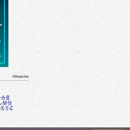
Filmarchiv
9
-
A
-
B
L
-
M
-
N
-
X
-
Y
-
Z