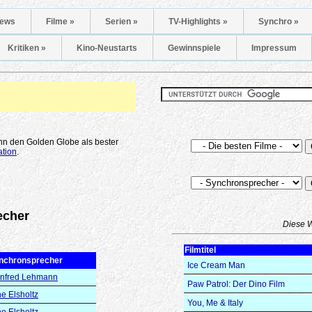
ews
Filme »
Serien »
TV-Highlights »
Synchro »
Kritiken »
Kino-Neustarts
Gewinnspiele
Impressum
ann den Golden Globe als bester
ation
.
echer
Diese 
Filmtitel
nchronsprecher
Ice Cream Man
nfred Lehmann
Paw Patrol: Der Dino Film
e Elsholtz
You, Me & Italy
e Elsholtz