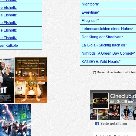
Nightborn
*
e Elsholtz
Everytime
*
e Elsholtz
Flieg steil
*
e Elsholtz
Lebensansichten eines Huhns
*
e Elsholtz
Der Klang der Stradivari
*
e Elsholtz
La Gioia - Süchtig nach dir
*
ver Kalkofe
Nimrods : A Green Day Comedy
*
KATSEYE: Wild Hearts
*
(*) Diese Filme laufen nicht bu