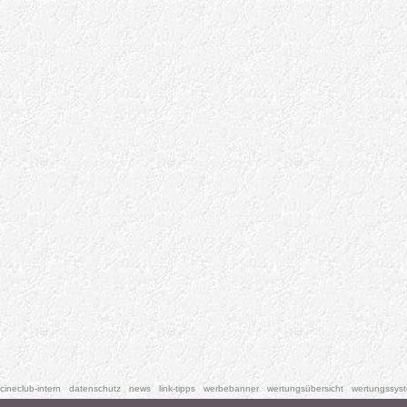
cineclub-intern
datenschutz
news
link-tipps
werbebanner
wertungsübersicht
wertungssys