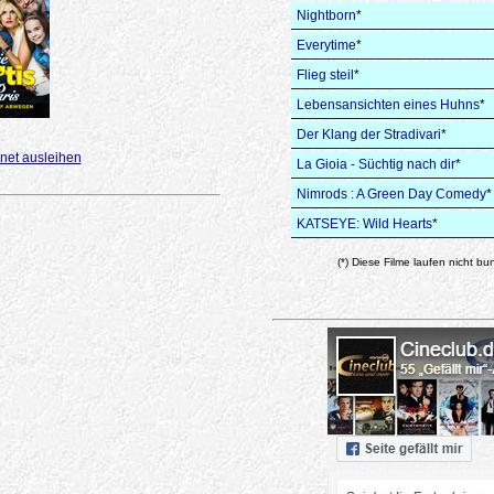
Nightborn
*
Everytime
*
Flieg steil
*
Lebensansichten eines Huhns
*
Der Klang der Stradivari
*
net ausleihen
La Gioia - Süchtig nach dir
*
Nimrods : A Green Day Comedy
*
KATSEYE: Wild Hearts
*
(*) Diese Filme laufen nicht bu