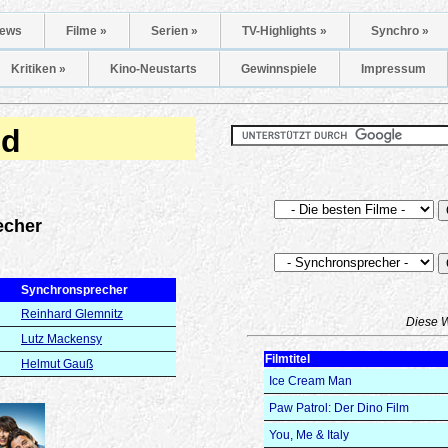
ews
Filme »
Serien »
TV-Highlights »
Synchro »
Kritiken »
Kino-Neustarts
Gewinnspiele
Impressum
nd
echer
Synchronsprecher
Reinhard Glemnitz
Diese 
Lutz Mackensy
Filmtitel
Helmut Gauß
Ice Cream Man
Paw Patrol: Der Dino Film
You, Me & Italy