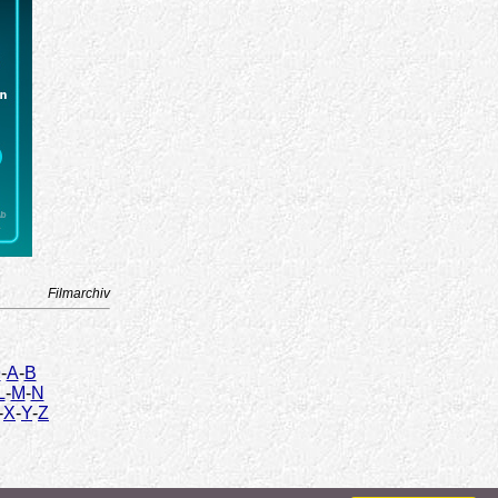
Filmarchiv
9
-
A
-
B
L
-
M
-
N
-
X
-
Y
-
Z