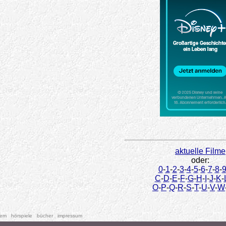
aktuelle Filme
oder:
0
-
1
-
2
-
3
-
4
-
5
-
6
-
7
-
8
-
C
-
D
-
E
-
F
-
G
-
H
-
I
-
J
-
K
-
O
-
P
-
Q
-
R
-
S
-
T
-
U
-
V
-
W
tem
hörspiele
bücher
impressum