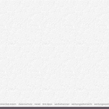
cineclub-intern
datenschutz
news
link-tipps
werbebanner
wertungsübersicht
wertungssys