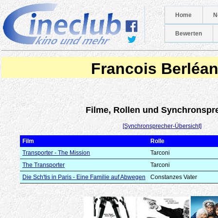
Home
N
Bewerten
Francois Berléa
Filme, Rollen und Synchronspr
[Synchronsprecher-Übersicht]
Film
Rolle
Transporter - The Mission
Tarconi
The Transporter
Tarconi
Die Sch'tis in Paris - Eine Familie auf Abwegen
Constanzes Vater