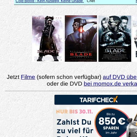
Cold Blood - Kein Ausweg. Keine Gnade.
Chet
Jetzt
Filme
(sofern schon verfügbar)
auf DVD über
oder die DVD
bei momox.de verk