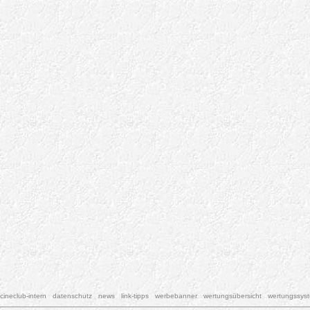
cineclub-intern
datenschutz
news
link-tipps
werbebanner
wertungsübersicht
wertungssys