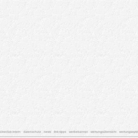
cineclub-intern
datenschutz
news
link-tipps
werbebanner
wertungsübersicht
wertungssys