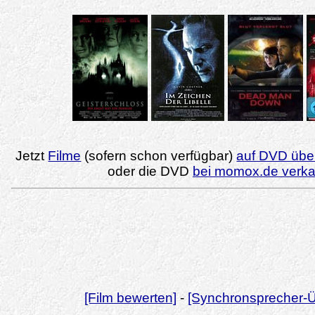
Jetzt
Filme
(sofern schon verfügbar)
auf DVD über
oder die DVD
bei momox.de verk
[Film bewerten]
-
[Synchronsprecher-Ü