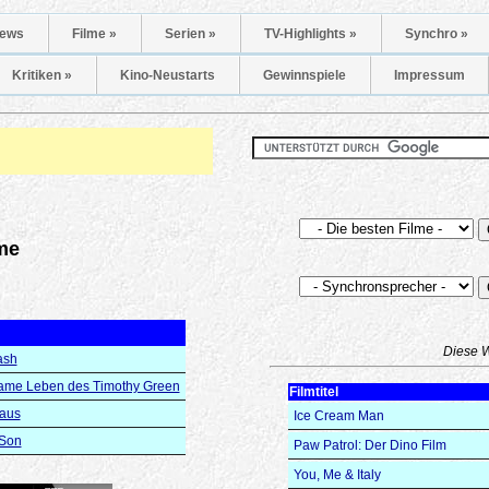
ews
Filme »
Serien »
TV-Highlights »
Synchro »
Kritiken »
Kino-Neustarts
Gewinnspiele
Impressum
me
Diese 
ash
ame Leben des Timothy Green
Filmtitel
 aus
Ice Cream Man
rSon
Paw Patrol: Der Dino Film
You, Me & Italy