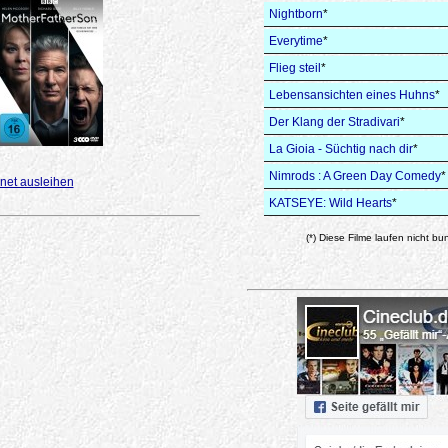
Nightborn
*
Everytime
*
Flieg steil
*
Lebensansichten eines Huhns
*
Der Klang der Stradivari
*
La Gioia - Süchtig nach dir
*
Nimrods : A Green Day Comedy
*
net ausleihen
KATSEYE: Wild Hearts
*
(*) Diese Filme laufen nicht bu