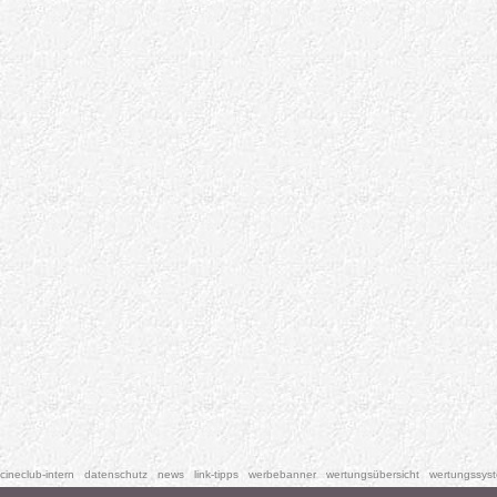
cineclub-intern
datenschutz
news
link-tipps
werbebanner
wertungsübersicht
wertungssys