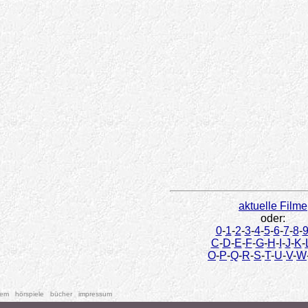
aktuelle Filme
oder:
0
-
1
-
2
-
3
-
4
-
5
-
6
-
7
-
8
-
C
-
D
-
E
-
F
-
G
-
H
-
I
-
J
-
K
-
O
-
P
-
Q
-
R
-
S
-
T
-
U
-
V
-
W
tem
hörspiele
bücher
impressum