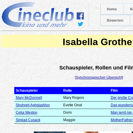
Home
N
Bewerten
Isabella Grothe
Schauspieler, Rollen und Fil
[Synchronsprecher-Übersicht]
Schauspieler
Rolle
Film
Mary McDonnell
Mary Rogers
Der große Cr
Shohreh Aghdashloo
Evette Onat
Das wunders
Celia Weston
Doris
Man lernt nie
Sinéad Cusack
Maggie
MotherFathe