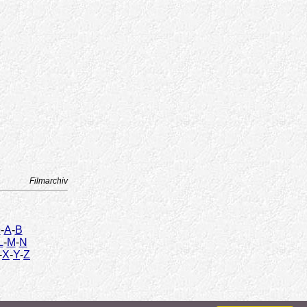
Filmarchiv
9
-
A
-
B
L
-
M
-
N
-
X
-
Y
-
Z