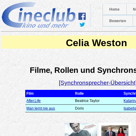
Home
N
Bewerten
Celia Weston
Filme, Rollen und Synchron
[Synchronsprecher-Übersicht
Film
Rolle
Synchr
After.Life
Beatrice Taylor
Katari
Man lernt nie aus
Doris
Isabell