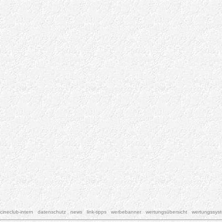
cineclub-intern
datenschutz
news
link-tipps
werbebanner
wertungsübersicht
wertungssys