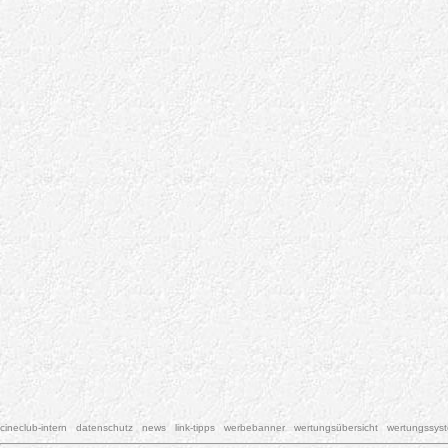
cineclub-intern
datenschutz
news
link-tipps
werbebanner
wertungsübersicht
wertungssys