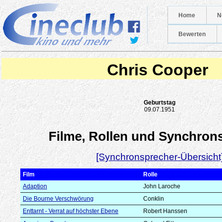
Home
N
Bewerten
Chris Cooper
Geburtstag
09.07.1951
Filme, Rollen und Synchron
[Synchronsprecher-Übersicht
Film
Rolle
Adaption
John Laroche
Die Bourne Verschwörung
Conklin
Enttarnt - Verrat auf höchster Ebene
Robert Hanssen