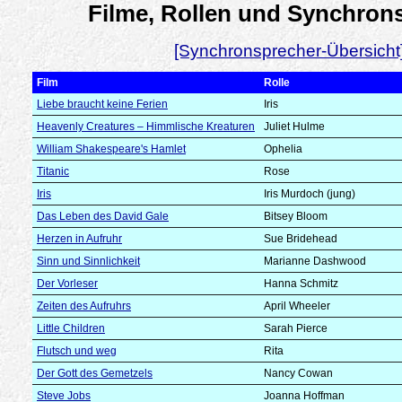
Filme, Rollen und Synchron
[Synchronsprecher-Übersicht
Film
Rolle
Liebe braucht keine Ferien
Iris
Heavenly Creatures – Himmlische Kreaturen
Juliet Hulme
William Shakespeare's Hamlet
Ophelia
Titanic
Rose
Iris
Iris Murdoch (jung)
Das Leben des David Gale
Bitsey Bloom
Herzen in Aufruhr
Sue Bridehead
Sinn und Sinnlichkeit
Marianne Dashwood
Der Vorleser
Hanna Schmitz
Zeiten des Aufruhrs
April Wheeler
Little Children
Sarah Pierce
Flutsch und weg
Rita
Der Gott des Gemetzels
Nancy Cowan
Steve Jobs
Joanna Hoffman