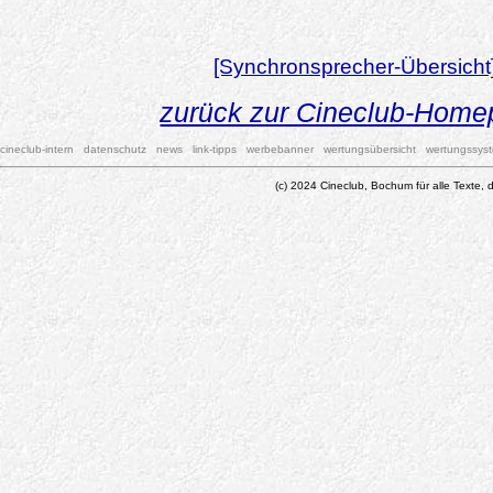
[Synchronsprecher-Übersicht
zurück zur Cineclub-Hom
cineclub-intern
datenschutz
news
link-tipps
werbebanner
wertungsübersicht
wertungssys
(c) 2024 Cineclub, Bochum für alle Texte, d