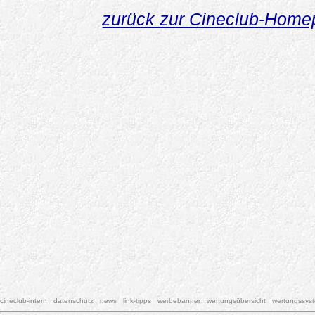
zurück zur Cineclub-Hom
cineclub-intern
datenschutz
news
link-tipps
werbebanner
wertungsübersicht
wertungssys