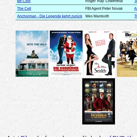
Be Cool
Roger 'Raji' Lowenthal
T
The Cell
FBI Agent Peter Novak
A
Anchorman - Die Legende kehrt zurück
Wes Mantooth
T