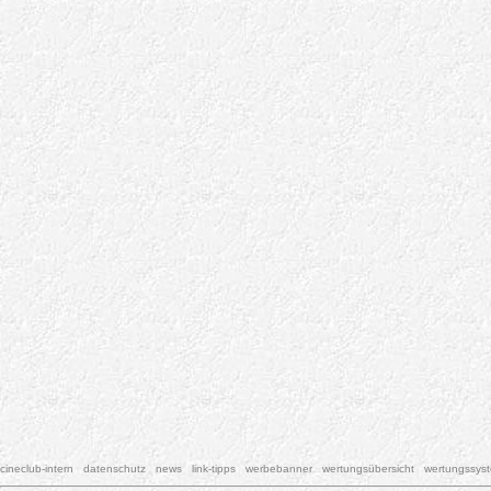
cineclub-intern
datenschutz
news
link-tipps
werbebanner
wertungsübersicht
wertungssys