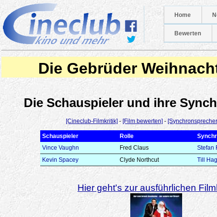
Home
N
Bewerten
Die Gebrüder Weihnac
Die Schauspieler und ihre Syn
[Cineclub-Filmkritik]
-
[Film bewerten]
-
[Synchronsprecher
Schauspieler
Rolle
Synchr
Vince Vaughn
Fred Claus
Stefan 
Kevin Spacey
Clyde Northcut
Till Ha
Hier geht's zur ausführlichen Filmk