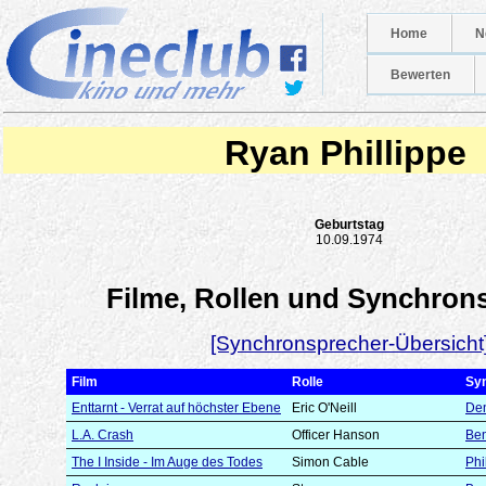
Home
N
Bewerten
Ryan Phillippe
Geburtstag
10.09.1974
Filme, Rollen und Synchron
[Synchronsprecher-Übersicht
Film
Rolle
Sy
Enttarnt - Verrat auf höchster Ebene
Eric O'Neill
Den
L.A. Crash
Officer Hanson
Ben
The I Inside - Im Auge des Todes
Simon Cable
Phi