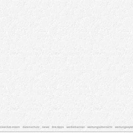
cineclub-intern
datenschutz
news
link-tipps
werbebanner
wertungsübersicht
wertungssys