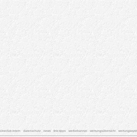
cineclub-intern
datenschutz
news
link-tipps
werbebanner
wertungsübersicht
wertungssys