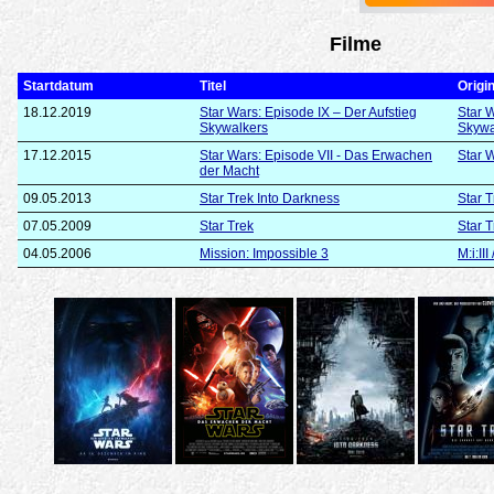
Filme
Startdatum
Titel
Origin
18.12.2019
Star Wars: Episode IX – Der Aufstieg
Star W
Skywalkers
Skywa
17.12.2015
Star Wars: Episode VII - Das Erwachen
Star 
der Macht
09.05.2013
Star Trek Into Darkness
Star 
07.05.2009
Star Trek
Star T
04.05.2006
Mission: Impossible 3
M:i:II