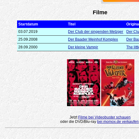
Filme
Startdatum
Titel
Original
03.07.2019
Der Club der singenden Metzger
Der Cl
25.09.2008
Der Baader Meinhof Komplex
Der Ba
28.09.2000
Der kleine Vampir
The lit
Jetzt
Filme bei Videobuster schauen
oder die DVD/Blu-ray
bei momox.de verkaufen