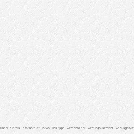
cineclub-intern
datenschutz
news
link-tipps
werbebanner
wertungsübersicht
wertungssys