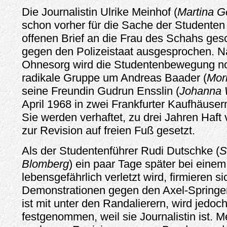
Die Journalistin Ulrike Meinhof (
Martina 
schon vorher für die Sache der Studenten 
offenen Brief an die Frau des Schahs ges
gegen den Polizeistaat ausgesprochen. 
Ohnesorg wird die Studentenbewegung no
radikale Gruppe um Andreas Baader (
Mori
seine Freundin Gudrun Ensslin (
Johanna 
April 1968 in zwei Frankfurter Kaufhäus
Sie werden verhaftet, zu drei Jahren Haft v
zur Revision auf freien Fuß gesetzt.
Als der Studentenführer Rudi Dutschke (
S
Blomberg
) ein paar Tage später bei einem
lebensgefährlich verletzt wird, firmieren s
Demonstrationen gegen den Axel-Springer
ist mit unter den Randalierern, wird jedoch
festgenommen, weil sie Journalistin ist. M