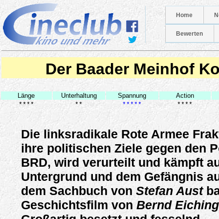
Home
N
Bewerten
Der Baader Meinhof K
Länge
Unterhaltung
Spannung
Action
****
**
*****
****
Die linksradikale Rote Armee Frak
ihre politischen Ziele gegen den P
BRD, wird verurteilt und kämpft 
Untergrund und dem Gefängnis aus
dem Sachbuch von
Stefan Aust
ba
Geschichtsfilm von
Bernd Eiching