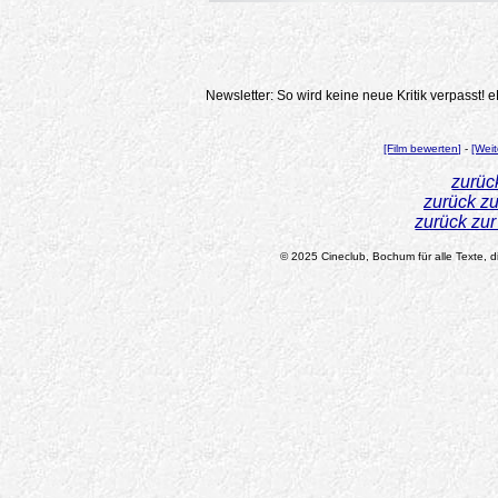
Newsletter: So wird keine neue Kritik verpasst!
e
[Film bewerten]
-
[Weit
zurüc
zurück z
zurück zu
© 2025 Cineclub, Bochum für alle Texte, di