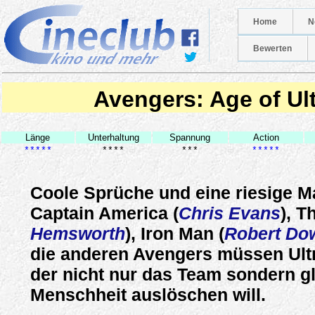
Home
N
Bewerten
Avengers: Age of Ul
Länge
Unterhaltung
Spannung
Action
*****
****
***
*****
Coole Sprüche und eine riesige Ma
Captain America (
Chris Evans
), T
Hemsworth
), Iron Man (
Robert Dow
die anderen Avengers müssen Ultr
der nicht nur das Team sondern g
Menschheit auslöschen will.