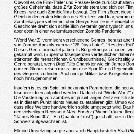
Obwohl es die Film-Trailer und Presse-Texte zurückzuhalten v
großes Geheimnis, dass Z für Zombie steht und sich der Fil
Kriegs- wie auch Zombiefilms bewegt. Der Film zögert diese In
Gleich in den ersten Minuten des Streifens wird klar, worum e
Zombiekalypse vehement über Gerrys Familie in Philadelphia
Geschichte dreht sich schließlich weiterhin ganz typisch u
aber eben in einer weltumfassenden Zombie-Pandemie.
"World War Z" vermischt verschiedene Genres, benutzt aber
von Zombie-Apokalypsen wie "28 Days Later", "Resident Evil
Dieses Genre beinhaltet ja bereits Bürgerkriegsszenarien, w
gekämpft wird. (Supermarktsequenzen verdeutlichen dabei 
stärksten die menschlichen Grundbedürfnisse.) Gleichzeitig w
Genre benutzt, wenn
Brad Pitts
Charakter wie ein James Bon
ganzen Globus reisen muss, um eine Spur für ein Gegenmitt
des Gegners zu finden. Auch einige Militär- bzw. Kriegseleme
noch hinzugenommen.
Insofern ist es ein Spiel mit bekannten Parametern, die neu 
frischere Ideen aufpoliert werden. Dadurch ist "World War Z"
Die Vorstellung von Zombies ist ja seit langer Zeit ziemlich s
es in diesem Punkt nichts Neues zu etablieren gibt. Umso wi
dass alles Weitere handwerklich solide umgesetzt wird. Das
den vielseitigen Regisseur
Marc Forster
("Wenn Träume fliegen
"James Bond 007 – Ein Quantum Trost") geschafft, der in Deu
Schweiz aufgewachsen ist.
Für die Umsetzung sorgte aber auch Hauptdarsteller
Brad Pit