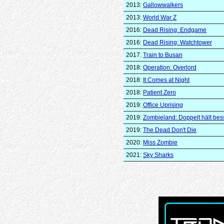
2013:
Gallowwalkers
2013:
World War Z
2016:
Dead Rising: Endgame
2016:
Dead Rising: Watchtower
2017:
Train to Busan
2018:
Operation: Overlord
2018:
It Comes at Night
2018:
Patient Zero
2019:
Office Uprising
2019:
Zombieland: Doppelt hält bes
2019:
The Dead Don't Die
2020:
Miss Zombie
2021:
Sky Sharks