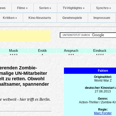
ews
Filme »
Serien »
TV-Highlights »
Synchro »
Kritiken »
Kino-Neustarts
Gewinnspiele
Impressum
Musik
Erotik
Anspruch
Eindruck
****
*
***
****
sierenden Zombie-
Fakten
alige UN-Mitarbeiter
Originaltitel:
elt zu retten. Obwohl
World War Z
haltsamer, spannender
deutscher Kinostart
27.06.2013
Genre:
ltweit - hier trifft es Berlin.
Action-Thriller / Zombie-Kr
Regie:
Marc Forster