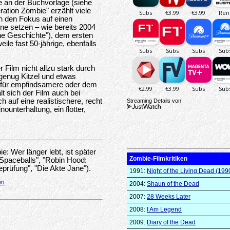
e an der Buchvorlage (siehe
ation Zombie" erzählt viele
an den Fokus auf einen
ne setzen – wie bereits 2004
che Geschichte"), dem ersten
eile fast 50-jährige, ebenfalls
ilm nicht allzu stark durch
genug Kitzel und etwas
 für empfindsamere oder dem
t sich der Film auch bei
 auf eine realistischere, recht
Streaming Details von
unterhaltung, ein flotter,
 Wer länger lebt, ist später
Zombie-Filmkritiken
Spaceballs", "Robin Hood:
eprüfung", "Die Akte Jane").
1991:
Night of the Living Dead (199
en
2004:
Shaun of the Dead
2007:
28 Weeks Later
2008:
I Am Legend
2009:
Diary of the Dead