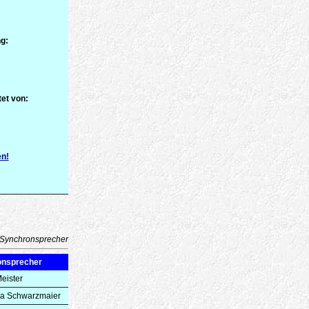
g:
et von:
en!
Synchronsprecher
onsprecher
eister
na Schwarzmaier