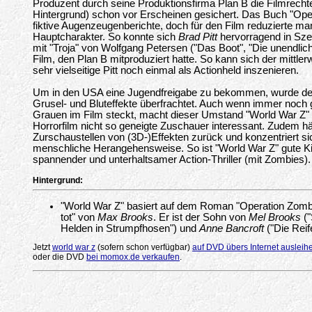
Produzent durch seine Produktionsfirma Plan B die Filmrecht
Hintergrund) schon vor Erscheinen gesichert. Das Buch "Oper
fiktive Augenzeugenberichte, doch für den Film reduzierte m
Hauptcharakter. So konnte sich
Brad Pitt
hervorragend in Sze
mit "Troja" von Wolfgang Petersen ("Das Boot", "Die unendli
Film, den Plan B mitproduziert hatte. So kann sich der mittlerw
sehr vielseitige Pitt noch einmal als Actionheld inszenieren.
Um in den USA eine Jugendfreigabe zu bekommen, wurde der F
Grusel- und Bluteffekte überfrachtet. Auch wenn immer noch 
Grauen im Film steckt, macht dieser Umstand "World War Z"
Horrorfilm nicht so geneigte Zuschauer interessant. Zudem häl
Zurschaustellen von (3D-)Effekten zurück und konzentriert sich
menschliche Herangehensweise. So ist "World War Z" gute Kino
spannender und unterhaltsamer Action-Thriller (mit Zombies).
Hintergrund:
"World War Z" basiert auf dem Roman "Operation Zombie:
tot" von
Max Brooks
. Er ist der Sohn von
Mel Brooks
("
Helden in Strumpfhosen") und
Anne Bancroft
("Die Reif
Jetzt
world war z
(sofern schon verfügbar)
auf DVD übers Internet ausleih
oder die DVD
bei momox.de verkaufen
.