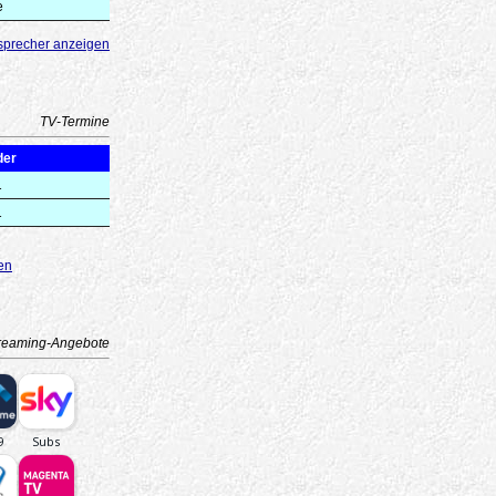
e
sprecher anzeigen
TV-Termine
der
1
1
en
reaming-Angebote