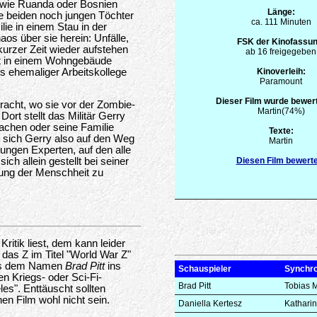
en wie Ruanda oder Bosnien
Länge:
ne beiden noch jungen Töchter
ca. 111 Minuten
lie in einem Stau in der
aos über sie herein: Unfälle,
FSK der Kinofassun
kurzer Zeit wieder aufstehen
ab 16 freigegeben
ht in einem Wohngebäude
s ehemaliger Arbeitskollege
Kinoverleih:
Paramount
Dieser Film wurde bewert
racht, wo sie vor der Zombie-
Martin(74%)
Dort stellt das Militär Gerry
sachen oder seine Familie
Texte:
 sich Gerry also auf den Weg
Martin
jungen Experten, auf den alle
Diesen Film bewert
ch allein gestellt bei seiner
tung der Menschheit zu
itik liest, dem kann leider
 das Z im Titel "World War Z"
los dem Namen
Brad Pitt
ins
Schauspieler
Synchr
en Kriegs- oder Sci-Fi-
Brad Pitt
Tobias M
les". Enttäuscht sollten
n Film wohl nicht sein.
Daniella Kertesz
Kathari