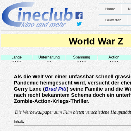
Home
N
Bewerten
World War Z
Länge
Unterhaltung
Spannung
Action
****
**
****
****
Als die Welt vor einer unfassbar schnell gras
Pandemie heimgesucht wird, versucht der ehem
Gerry Lane (
Brad Pitt
) seine Familie und die W
nach recht bekanntem Schema doch ein unter
Zombie-Action-Kriegs-Thriller.
Die Werbewallpaper zum Film bieten verschiedene Hauptstädte we
Inhalt: