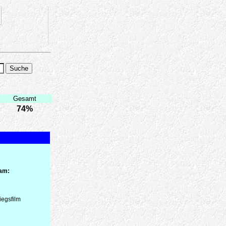
Gesamt
74%
 am:
iegsfilm