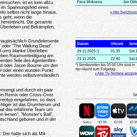
Fana Mokoena
Jan Odl
ersuchen, ist es kein allzu
m im Spannungsfeld eines
fo selbst nicht lange hinaus.
» Alle Synchron
s geht, wenn die
 hereinbricht. Die gesamte
ms Überleben und Bekämpfen,
 hauptsächlich Grundelemente
Datum
Uhrzeit
Sen
" oder "The Walking Dead".
eil ums blanke Überleben
29.11.2025
²)
01:35
Sat.
neben Raumverteidigung am
23.11.2025
22:40
Sat.
erden Teile des Agentenfilm-
²) Sendezeiten bis 05:00 Uhr sind in
d oder Jason Bourne um den
der Nacht zum Folgetag.
el oder einen wunden Punkt
» Alle TV-Termine anzeig
nte werden selbstverständlich
vermengt und durch ein paar
 ein Remix oder Cross-Over.
St
tereotyp eingefahren, so dass
chtiger ist das Drumherum und
 hat das erfahrene Team um
 lernen", "Monster's Ball",
tschland geboren und in der
t
. Der hatte sich als Mit-