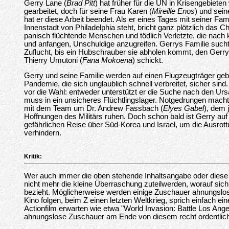
Gerry Lane (
Brad Pitt
) hat früher für die UN in Krisengebiet
gearbeitet, doch für seine Frau Karen (
Mireille Enos
) und sei
hat er diese Arbeit beendet. Als er eines Tages mit seiner Fami
Innenstadt von Philadelphia steht, bricht ganz plötzlich das Ch
panisch flüchtende Menschen und tödlich Verletzte, die nach 
und anfangen, Unschuldige anzugreifen. Gerrys Familie suc
Zuflucht, bis ein Hubschrauber sie abholen kommt, den Gerry
Thierry Umutoni (
Fana Mokoena
) schickt.
Gerry und seine Familie werden auf einen Flugzeugträger geb
Pandemie, die sich unglaublich schnell verbreitet, sicher sind. 
vor die Wahl: entweder unterstützt er die Suche nach den Ur
muss in ein unsicheres Flüchtlingslager. Notgedrungen macht
mit dem Team um Dr. Andrew Fassbach (
Elyes Gabel
), dem 
Hoffnungen des Militärs ruhen. Doch schon bald ist Gerry auf si
gefährlichen Reise über Süd-Korea und Israel, um die Ausrot
verhindern.
Kritik:
Wer auch immer die oben stehende Inhaltsangabe oder diese Kr
nicht mehr die kleine Überraschung zuteilwerden, worauf sich
bezieht. Möglicherweise werden einige Zuschauer ahnungs
Kino folgen, beim Z einen letzten Weltkrieg, sprich einfach ein
Actionfilm erwarten wie etwa "World Invasion: Battle Los Ange
ahnungslose Zuschauer am Ende von diesem recht ordentliche