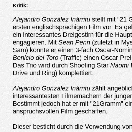
Kritik:
Alejandro González Inárritu
stellt mit "21
ersten englischsprachigen Film vor. Es g
ein interessantes Dreigestirn für die Haupt
engagieren. Mit
Sean Penn
(zuletzt in Mys
Sam) konnte er einen 3-fach Oscar-Nomin
Benicio del Toro
(Traffic) einen Oscar-Pre
Das Trio wird durch Shooting Star
Naomi 
Drive und Ring) komplettiert.
Alejandro González Inárritu
zählt angeblic
interessantesten Filmemachern der jünge
Bestimmt jedoch hat er mit "21Gramm" ei
anspruchsvollen Film geschaffen.
Dieser besticht durch die Verwendung vo