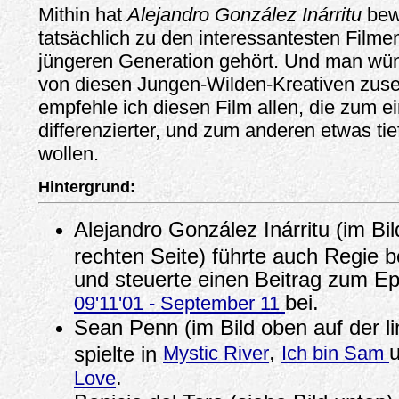
Mithin hat
Alejandro González Inárritu
bew
tatsächlich zu den interessantesten Film
jüngeren Generation gehört. Und man wün
von diesen Jungen-Wilden-Kreativen zus
empfehle ich diesen Film allen, die zum e
differenzierter, und zum anderen etwas ti
wollen.
Hintergrund:
Alejandro González Inárritu (im Bi
rechten Seite) führte auch Regie 
und steuerte einen Beitrag zum Ep
bei.
09'11'01 - September 11
Sean Penn (im Bild oben auf der li
,
spielte in
Mystic River
Ich bin Sam
.
Love