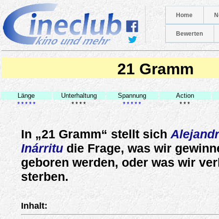
Home
N
Bewerten
21 Gramm
Länge
Unterhaltung
Spannung
Action
*****
****
*****
***
In „21 Gramm“ stellt sich
Alejand
Inárritu
die Frage, was wir gewinn
geboren werden, oder was wir verl
sterben.
Inhalt: