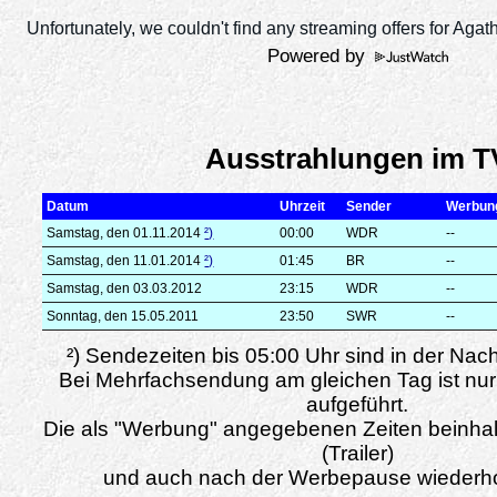
Powered by
Ausstrahlungen im T
Datum
Uhrzeit
Sender
Werbun
Samstag, den 01.11.2014
²)
00:00
WDR
--
Samstag, den 11.01.2014
²)
01:45
BR
--
Samstag, den 03.03.2012
23:15
WDR
--
Sonntag, den 15.05.2011
23:50
SWR
--
²) Sendezeiten bis 05:00 Uhr sind in der Nac
Bei Mehrfachsendung am gleichen Tag ist nur
aufgeführt.
Die als "Werbung" angegebenen Zeiten beinha
(Trailer)
und auch nach der Werbepause wiederho