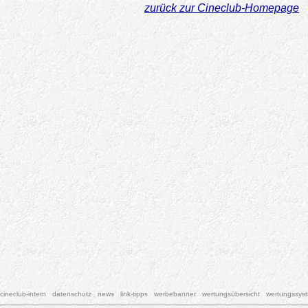
zurück zur Cineclub-Homepage
cineclub-intern
datenschutz
news
link-tipps
werbebanner
wertungsübersicht
wertungssys