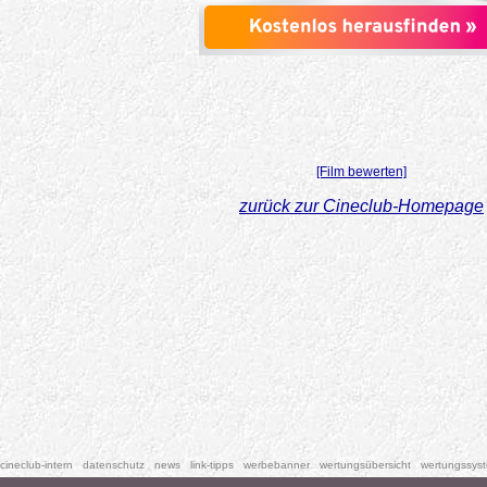
[Film bewerten]
zurück zur Cineclub-Homepage
cineclub-intern
datenschutz
news
link-tipps
werbebanner
wertungsübersicht
wertungssys