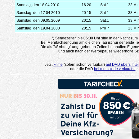
Sonntag, den 18.04.2010
16:20
Sat.1
33 Mi
Samstag, den 17.04.2010
20:15
Sat.1
38 Mi
Samstag, den 09.05.2009
20:15
Sat.1
33 Mi
Samstag, den 19.04.2008
20:15
Pro 7
23 Mi
²) Sendezeiten bis 05:00 Uhr sind in der Nacht zum
Bei Mehrfachsendung am gleichen Tag ist nur der erste Te
Die als "Werbung" angegebenen Zeiten beinhalten Eigenw
und auch nach der Werbepause wiederholte Sz
Jetzt
Filme
(sofern schon verfügbar)
auf DVD übers Inter
oder die DVD
bei momox.de verkaufen
.