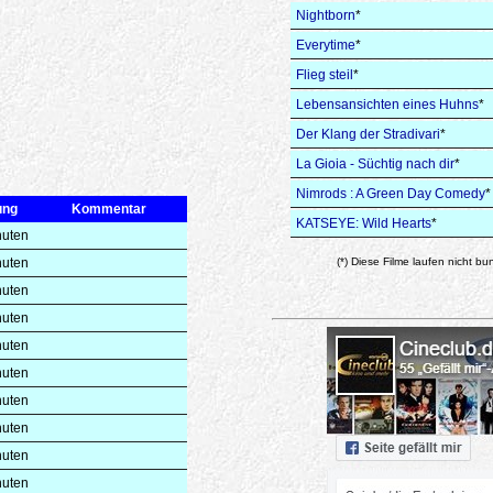
Nightborn
*
Everytime
*
Flieg steil
*
Lebensansichten eines Huhns
*
Der Klang der Stradivari
*
La Gioia - Süchtig nach dir
*
Nimrods : A Green Day Comedy
*
ung
Kommentar
KATSEYE: Wild Hearts
*
nuten
nuten
(*) Diese Filme laufen nicht bu
nuten
nuten
nuten
nuten
nuten
nuten
nuten
nuten