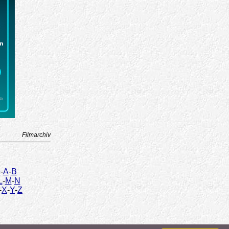
Filmarchiv
9
-
A
-
B
L
-
M
-
N
-
X
-
Y
-
Z