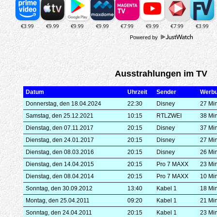
Powered by
Ausstrahlungen im TV
Datum
Uhrzeit
Sender
Werb
Donnerstag, den 18.04.2024
22:30
Disney
27 Mi
Samstag, den 25.12.2021
10:15
RTLZWEI
38 Mi
Dienstag, den 07.11.2017
20:15
Disney
37 Mi
Dienstag, den 24.01.2017
20:15
Disney
27 Mi
Dienstag, den 08.03.2016
20:15
Disney
26 Mi
Dienstag, den 14.04.2015
20:15
Pro 7 MAXX
23 Mi
Dienstag, den 08.04.2014
20:15
Pro 7 MAXX
10 Mi
Sonntag, den 30.09.2012
13:40
Kabel 1
18 Mi
Montag, den 25.04.2011
09:20
Kabel 1
21 Mi
Sonntag, den 24.04.2011
20:15
Kabel 1
23 Mi