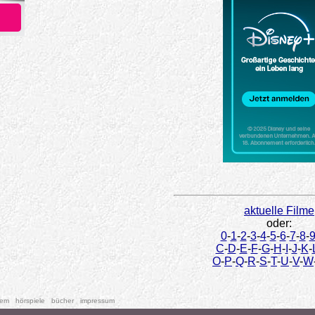
aktuelle Filme
oder:
0
-
1
-
2
-
3
-
4
-
5
-
6
-
7
-
8
-
C
-
D
-
E
-
F
-
G
-
H
-
I
-
J
-
K
-
O
-
P
-
Q
-
R
-
S
-
T
-
U
-
V
-
W
tem
hörspiele
bücher
impressum