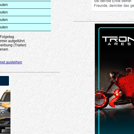
nuten
nuten
nuten
nuten
 Folgetag.
rmin aufgeführt.
erbung (Trailer)
enen.
net ausleihen