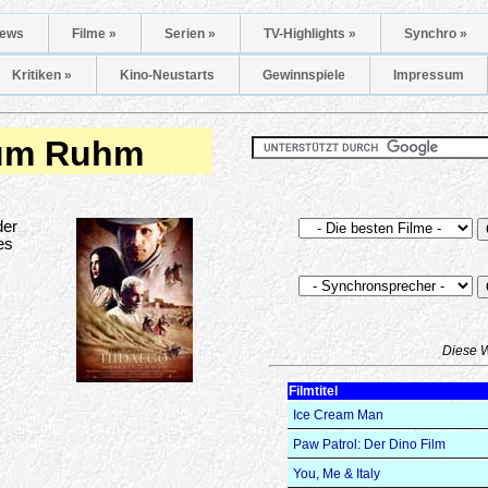
ews
Filme »
Serien »
TV-Highlights »
Synchro »
Kritiken »
Kino-Neustarts
Gewinnspiele
Impressum
zum Ruhm
der
es
Diese 
Filmtitel
Ice Cream Man
Paw Patrol: Der Dino Film
You, Me & Italy