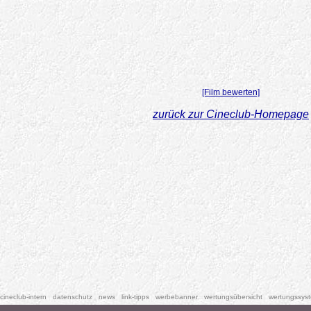
[Film bewerten]
zurück zur Cineclub-Homepage
cineclub-intern
datenschutz
news
link-tipps
werbebanner
wertungsübersicht
wertungssys