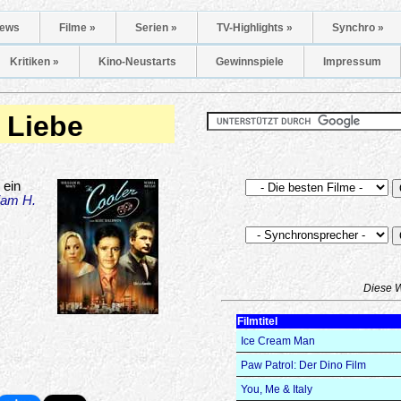
ews
Filme »
Serien »
TV-Highlights »
Synchro »
Kritiken »
Kino-Neustarts
Gewinnspiele
Impressum
 Liebe
 ein
liam H.
Diese 
Filmtitel
Ice Cream Man
Paw Patrol: Der Dino Film
You, Me & Italy