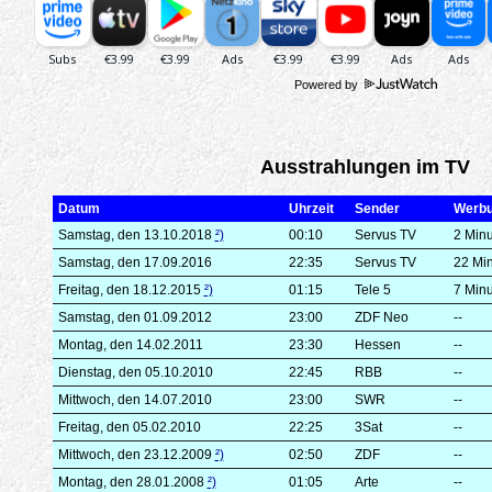
Powered by
Ausstrahlungen im TV
Datum
Uhrzeit
Sender
Werb
Samstag, den 13.10.2018
²)
00:10
Servus TV
2 Min
Samstag, den 17.09.2016
22:35
Servus TV
22 Mi
Freitag, den 18.12.2015
²)
01:15
Tele 5
7 Min
Samstag, den 01.09.2012
23:00
ZDF Neo
--
Montag, den 14.02.2011
23:30
Hessen
--
Dienstag, den 05.10.2010
22:45
RBB
--
Mittwoch, den 14.07.2010
23:00
SWR
--
Freitag, den 05.02.2010
22:25
3Sat
--
Mittwoch, den 23.12.2009
²)
02:50
ZDF
--
Montag, den 28.01.2008
²)
01:05
Arte
--