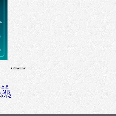
Filmarchiv
9
-
A
-
B
L
-
M
-
N
-
X
-
Y
-
Z