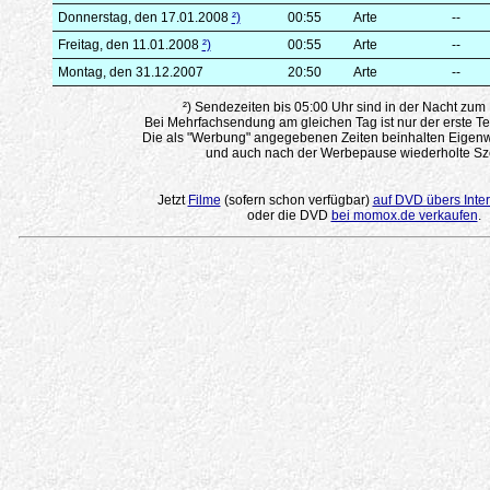
Donnerstag, den 17.01.2008
²)
00:55
Arte
--
Freitag, den 11.01.2008
²)
00:55
Arte
--
Montag, den 31.12.2007
20:50
Arte
--
²) Sendezeiten bis 05:00 Uhr sind in der Nacht zum
Bei Mehrfachsendung am gleichen Tag ist nur der erste Te
Die als "Werbung" angegebenen Zeiten beinhalten Eigenw
und auch nach der Werbepause wiederholte Sz
Jetzt
Filme
(sofern schon verfügbar)
auf DVD übers Inter
oder die DVD
bei momox.de verkaufen
.