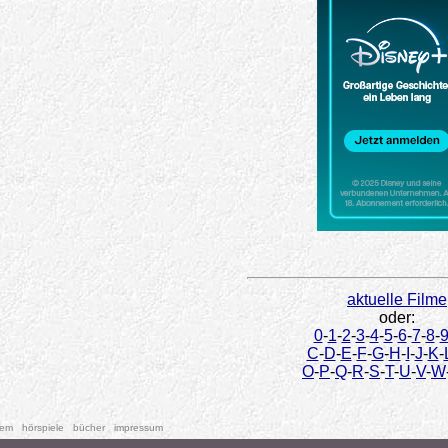
aktuelle Filme
oder:
0
-
1
-
2
-
3
-
4
-
5
-
6
-
7
-
8
-
C
-
D
-
E
-
F
-
G
-
H
-
I
-
J
-
K
-
O
-
P
-
Q
-
R
-
S
-
T
-
U
-
V
-
W
tem
hörspiele
bücher
impressum