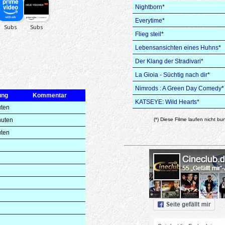
Nightborn
*
Everytime
*
Flieg steil
*
Lebensansichten eines Huhns
*
Der Klang der Stradivari
*
La Gioia - Süchtig nach dir
*
Nimrods : A Green Day Comedy
*
ung
Kommentar
KATSEYE: Wild Hearts
*
uten
nuten
(*) Diese Filme laufen nicht bu
uten