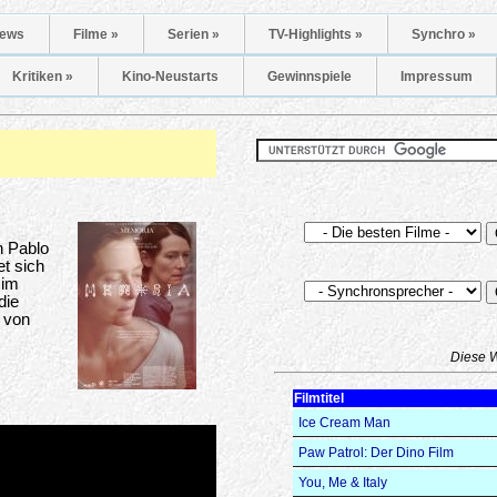
ews
Filme »
Serien »
TV-Highlights »
Synchro »
Kritiken »
Kino-Neustarts
Gewinnspiele
Impressum
n Pablo
t sich
 im
die
 von
Diese 
Filmtitel
Ice Cream Man
Paw Patrol: Der Dino Film
You, Me & Italy