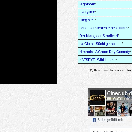
Nightborn
*
Everytime
*
Flieg steil
*
Lebensansichten eines Huhns
*
Der Klang der Stradivari
*
La Gioia - Süchtig nach dir
*
Nimrods : A Green Day Comedy
*
KATSEYE: Wild Hearts
*
(*) Diese Filme laufen nicht bu