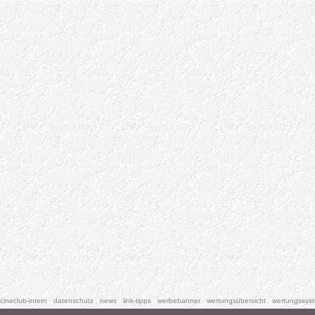
cineclub-intern
datenschutz
news
link-tipps
werbebanner
wertungsübersicht
wertungssys