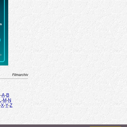
Filmarchiv
9
-
A
-
B
L
-
M
-
N
-
X
-
Y
-
Z