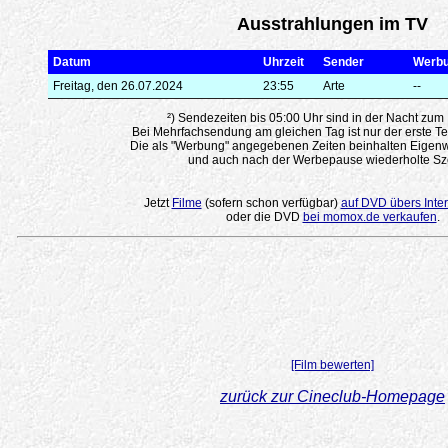
Ausstrahlungen im TV
Datum
Uhrzeit
Sender
Werb
Freitag, den 26.07.2024
23:55
Arte
--
²) Sendezeiten bis 05:00 Uhr sind in der Nacht zum
Bei Mehrfachsendung am gleichen Tag ist nur der erste Te
Die als "Werbung" angegebenen Zeiten beinhalten Eigenw
und auch nach der Werbepause wiederholte Sz
Jetzt
Filme
(sofern schon verfügbar)
auf DVD übers Inter
oder die DVD
bei momox.de verkaufen
.
[Film bewerten]
zurück zur Cineclub-Homepage