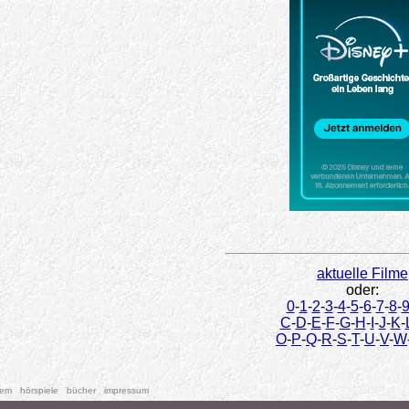
aktuelle Filme
oder:
0
-
1
-
2
-
3
-
4
-
5
-
6
-
7
-
8
-
C
-
D
-
E
-
F
-
G
-
H
-
I
-
J
-
K
-
O
-
P
-
Q
-
R
-
S
-
T
-
U
-
V
-
W
tem
hörspiele
bücher
impressum