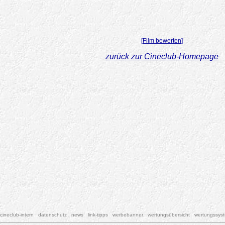
[Film bewerten]
zurück zur Cineclub-Homepage
cineclub-intern
datenschutz
news
link-tipps
werbebanner
wertungsübersicht
wertungssys