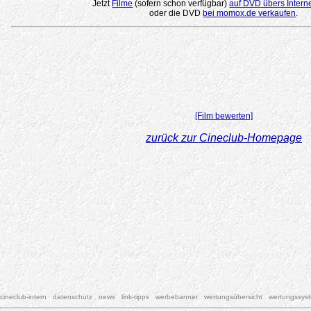
Jetzt
Filme
(sofern schon verfügbar)
auf DVD übers Intern
oder die DVD
bei momox.de verkaufen
.
[Film bewerten]
zurück zur Cineclub-Homepage
cineclub-intern
datenschutz
news
link-tipps
werbebanner
wertungsübersicht
wertungssys