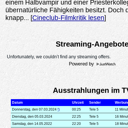
einem Halbvampir und einer Priesterkolleg
übernatürliche Fähigkeiten besitzt. Doch d
knapp... [
Cineclub-Filmkritik lesen
]
Streaming-Angebot
Powered by
Ausstrahlungen im T
Datum
Uhrzeit
Sender
Werbun
Donnerstag, den 07.03.2024
²)
00:25
Tele 5
11 Minu
Dienstag, den 05.03.2024
22:25
Tele 5
16 Minu
Samstag, den 14.05.2022
22:20
Tele 5
18 Minu