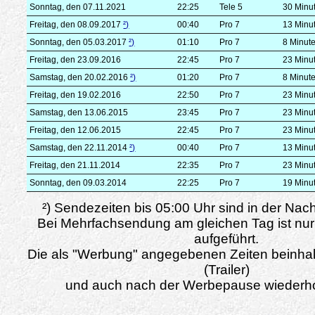
Sonntag, den 07.11.2021
22:25
Tele 5
30 Minu
Freitag, den 08.09.2017
²)
00:40
Pro 7
13 Minu
Sonntag, den 05.03.2017
²)
01:10
Pro 7
8 Minut
Freitag, den 23.09.2016
22:45
Pro 7
23 Minu
Samstag, den 20.02.2016
²)
01:20
Pro 7
8 Minut
Freitag, den 19.02.2016
22:50
Pro 7
23 Minu
Samstag, den 13.06.2015
23:45
Pro 7
23 Minu
Freitag, den 12.06.2015
22:45
Pro 7
23 Minu
Samstag, den 22.11.2014
²)
00:40
Pro 7
13 Minu
Freitag, den 21.11.2014
22:35
Pro 7
23 Minu
Sonntag, den 09.03.2014
22:25
Pro 7
19 Minu
²) Sendezeiten bis 05:00 Uhr sind in der Nac
Bei Mehrfachsendung am gleichen Tag ist nur
aufgeführt.
Die als "Werbung" angegebenen Zeiten beinha
(Trailer)
und auch nach der Werbepause wiederho